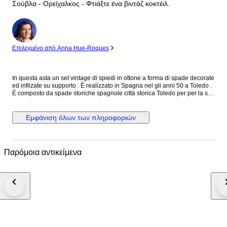
Σούβλα - Ορείχαλκος - Φτιάξτε ένα βιντάζ κοκτέιλ.
Ειδικός
Επιλεγμένο από Anna Hue-Roques
In questa asta un set vintage di spiedi in ottone a forma di spade decorate
ed infilzate su supporto . È realizzato in Spagna nel gli anni 50 a Toledo .
È composto da spade storiche spagnole città storica Toledo per per la sua
arte di damaschino e e la produzione artigianale di lame - I set di questo
tipo prodotti promcopalenti in ottone tra gli anni 50 e 70 sono spesso
arricchiti da dettagli smaltati colorati o tinta unica sulle else e sulle basi .
Εμφάνιση όλων των πληροφοριών
Oggi sono oggetti da collezione Mid Century Completo ed originale
autentico. Prodotto raro .
Παρόμοια αντικείμενα