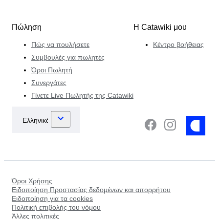
Πώληση
Η Catawiki μου
Πώς να πουλήσετε
Κέντρο βοήθειας
Συμβουλές για πωλητές
Όροι Πωλητή
Συνεργάτες
Γίνετε Live Πωλητής της Catawiki
Όροι Χρήσης
Ειδοποίηση Προστασίας δεδομένων και απορρήτου
Ειδοποίηση για τα cookies
Πολιτική επιβολής του νόμου
Άλλες πολιτικές