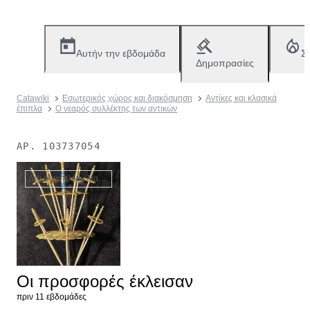
Αυτήν την εβδομάδα
Σ
Δημοπρασίες
Catawiki
Εσωτερικός χώρος και διακόσμηση
Αντίκες και κλασικά
έπιπλα
Ο νεαρός συλλέκτης των αντικών
ΑΡ.
103737054
Δεν είναι πλέον διαθέσιμο
Οι προσφορές έκλεισαν
πριν 11 εβδομάδες