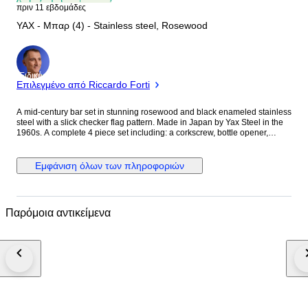
πριν 11 εβδομάδες
YAX - Μπαρ (4) - Stainless steel, Rosewood
Ειδικός
Επιλεγμένο από Riccardo Forti
A mid-century bar set in stunning rosewood and black enameled stainless
steel with a slick checker flag pattern. Made in Japan by Yax Steel in the
1960s. A complete 4 piece set including: a corkscrew, bottle opener,
pronged cheese knife and can opener. Great for the home bar, drinks
trolley, serving drinks and appetizers. Comes with original bottom box and
foam inlay. Used condition and part of age. Otherwise the set itself is in
Εμφάνιση όλων των πληροφοριών
super vintage condition.
Παρόμοια αντικείμενα