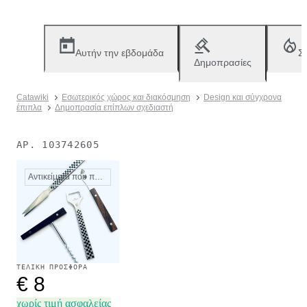
Αυτήν την εβδομάδα
Σ
Δημοπρασίες
Catawiki
Εσωτερικός χώρος και διακόσμηση
Design και σύγχρονα
έπιπλα
Δημοπρασία επίπλων σχεδιαστή
ΑΡ.
103742605
Αντικείμενα που πωλήθηκαν
ΤΕΛΙΚΉ ΠΡΟΣΦΟΡΆ
€ 8
χωρίς τιμή ασφαλείας