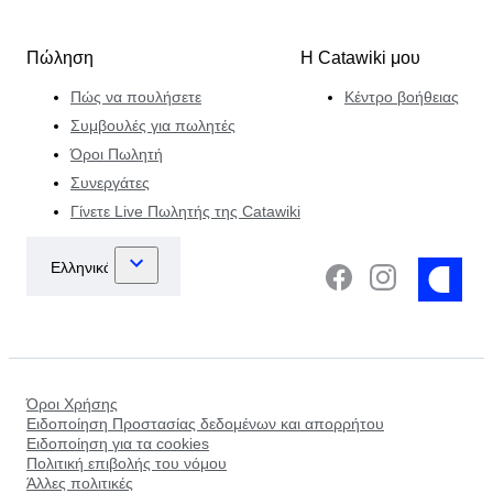
Πώληση
Η Catawiki μου
Πώς να πουλήσετε
Κέντρο βοήθειας
Συμβουλές για πωλητές
Όροι Πωλητή
Συνεργάτες
Γίνετε Live Πωλητής της Catawiki
Όροι Χρήσης
Ειδοποίηση Προστασίας δεδομένων και απορρήτου
Ειδοποίηση για τα cookies
Πολιτική επιβολής του νόμου
Άλλες πολιτικές