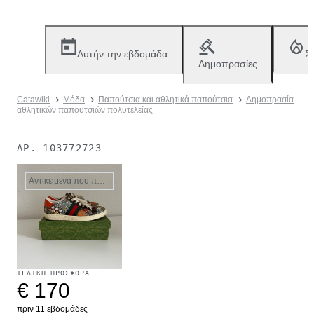
Αυτήν την εβδομάδα
Σ
Δημοπρασίες
Catawiki
Μόδα
Παπούτσια και αθλητικά παπούτσια
Δημοπρασία
αθλητικών παπουτσιών πολυτελείας
ΑΡ.
103772723
Αντικείμενα που πωλήθηκαν
ΤΕΛΙΚΉ ΠΡΟΣΦΟΡΆ
€ 170
πριν 11 εβδομάδες