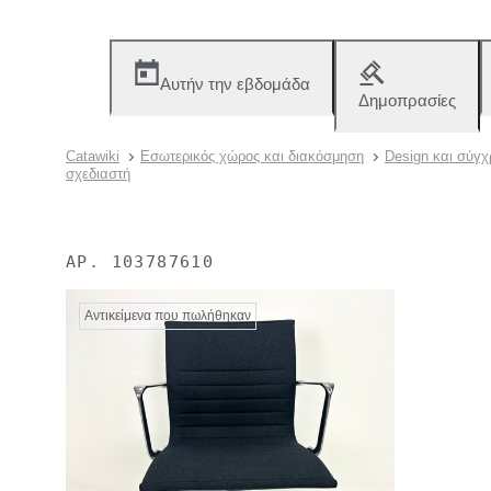
Αυτήν την εβδομάδα
Δημοπρασίες
Catawiki
Εσωτερικός χώρος και διακόσμηση
Design και σύγ
σχεδιαστή
ΑΡ.
103787610
Αντικείμενα που πωλήθηκαν