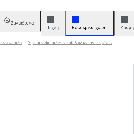
Στιγμιότυπα
Τέχνη
Εσωτερικοί χώροι
Κοσμή
χρονα έπιπλα
Δημοπρασία ιταλικών επίπλων και αντικειμένων