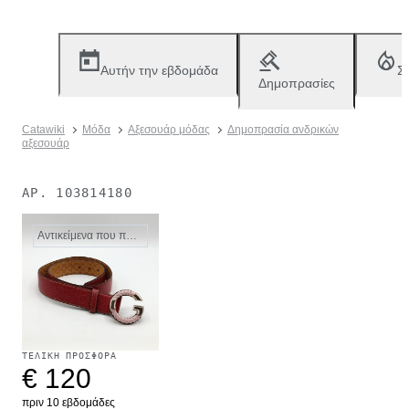
Αυτήν την εβδομάδα
Σ
Δημοπρασίες
Catawiki
Μόδα
Αξεσουάρ μόδας
Δημοπρασία ανδρικών
αξεσουάρ
ΑΡ.
103814180
Αντικείμενα που πωλήθηκαν
ΤΕΛΙΚΉ ΠΡΟΣΦΟΡΆ
€ 120
πριν 10 εβδομάδες