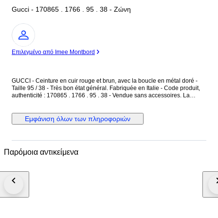
Gucci - 170865 . 1766 . 95 . 38 - Ζώνη
Ειδικός
Επιλεγμένο από Imee Montbord
GUCCI - Ceinture en cuir rouge et brun, avec la boucle en métal doré -
Taille 95 / 38 - Très bon état général. Fabriquée en Italie - Code produit,
authenticité : 170865 . 1766 . 95 . 38 - Vendue sans accessoires. La
ceinture est en cuir rouge uni, finition grainée - L'intérieur est en cuir brun
naturel, avec des motifs monogramme "GG" - La boucle est en métal doré
et toile tressée de couleur rose. Dimensions : Longueur totale 98 cm -
Εμφάνιση όλων των πληροφοριών
Largeur du cuir 4 cm - Boucle en métal doré : 6,5 cm x 6,5 cm. La ceinture
est réglable avec ses 3 trous de réglages d'origine, en très bon état. La
ceinture a déjà été portée, en très bon état général.
Παρόμοια αντικείμενα