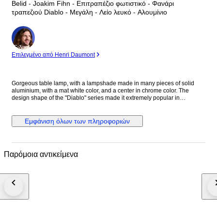
Belid - Joakim Fihn - Επιτραπέζιο φωτιστικό - Φανάρι
τραπεζιού Diablo - Μεγάλη - Λείο λευκό - Αλουμίνιο
Ειδικός
Επιλεγμένο από Henri Daumont
Gorgeous table lamp, with a lampshade made in many pieces of solid
aluminium, with a mat white color, and a center in chrome color. The
design shape of the "Diablo" series made it extremely popular in
Scandinavia. Designed by Joakim Fihn, and produced by the popular
lamp makers Belid from Sweden. *This lamp is brand new and still in
packaging, including canopy, manual and lightbulb. Dimensions: Height
Εμφάνιση όλων των πληροφοριών
49 cm Diameter: 30 cm Cable lenght: 200 cm *Fabric cable Light source:
G9 - Max 5W LED *including 1pcs new lightbulb. Belid started in 1969 in
the small Swedish coast town Varberg, due to high quality and manifique
design they quickly went world famous. In 1974 they opened production
Παρόμοια αντικείμενα
offices in Miami. The company manufactures lighting for homes, hotels,
conference and public spaces. Joakim Fihn: Graduated his Master of
Fine Arts on College of Design and Craftsi, Göteborg in 2008. Sogn after
his graduation he became the top in-house designer from the company
Belid, and he still is this day. Comes with original packaging from factory. If
necessary, the protection will be increased. All my shipments are
registered and insured - Full refund if the package is lost.