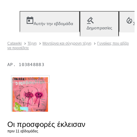
Αυτήν την εβδομάδα
Σ
Δημοπρασίες
Catawiki
Τέχνη
Μοντέρνα και σύγχρονη τέχνη
Γυναίκες που αξίζει
να προσέξετε
ΑΡ.
103848883
Δεν είναι πλέον διαθέσιμο
Οι προσφορές έκλεισαν
πριν 11 εβδομάδες