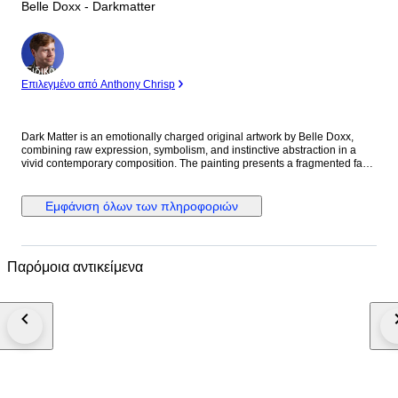
Belle Doxx - Darkmatter
Ειδικός
Επιλεγμένο από Anthony Chrisp
Dark Matter is an emotionally charged original artwork by Belle Doxx,
combining raw expression, symbolism, and instinctive abstraction in a
vivid contemporary composition. The painting presents a fragmented face
with surreal eyes and dripping forms, creating a powerful tension between
innocence, vulnerability, and inner chaos. Layered in vibrant pinks, neon
orange, black, and unexpected accents of green and blue, the piece
Εμφάνιση όλων των πληροφοριών
radiates energy while maintaining a deeply introspective atmosphere.
The handwritten title integrated into the artwork reinforces its mysterious
and psychological character, referencing the unseen forces that shape
emotion, identity, and perception. Belle Doxx’s spontaneous line work and
Παρόμοια αντικείμενα
textured brushstrokes give the painting an authentic outsider-art and neo-
expressionist feel. The contrast between playful color and emotional
intensity makes Dark Matter both visually captivating and conceptually
intriguing. An ideal statement piece for collectors of contemporary urban
art, expressive abstraction, and modern symbolic portraiture.