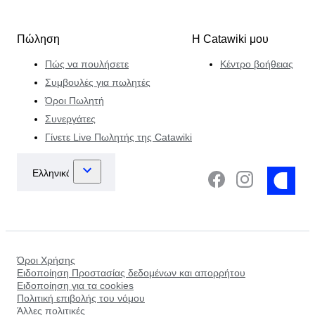
Πώληση
Η Catawiki μου
Πώς να πουλήσετε
Κέντρο βοήθειας
Συμβουλές για πωλητές
Όροι Πωλητή
Συνεργάτες
Γίνετε Live Πωλητής της Catawiki
Όροι Χρήσης
Ειδοποίηση Προστασίας δεδομένων και απορρήτου
Ειδοποίηση για τα cookies
Πολιτική επιβολής του νόμου
Άλλες πολιτικές