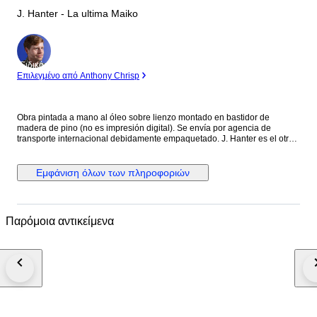
J. Hanter - La ultima Maiko
Ειδικός
Επιλεγμένο από Anthony Chrisp
Obra pintada a mano al óleo sobre lienzo montado en bastidor de
madera de pino (no es impresión digital). Se envía por agencia de
transporte internacional debidamente empaquetado. J. Hanter es el otro
yo de un artista realista que comenzó a experimentar un cambio profundo
en su enfoque artístico, al sentir que la reproducción exacta de la
realidad limitaba su creatividad. Esta transformación la llevó a explorar el
Εμφάνιση όλων των πληροφοριών
arte creativo, donde encontró una mayor libertad para expresar
emociones y conceptos más allá de las formas visibles. Sus nuevas
obras se alejaron de la representación objetiva, dando paso a una
exploración intensa de colores, texturas y composiciones dinámicas.
Παρόμοια αντικείμενα