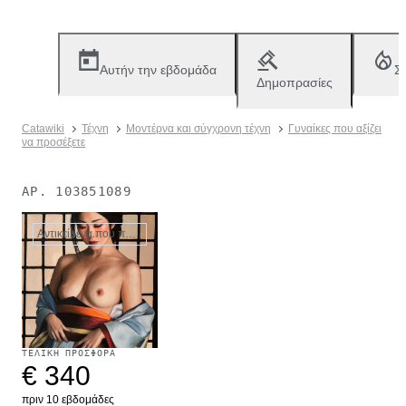
Αυτήν την εβδομάδα
Σ
Δημοπρασίες
Catawiki
Τέχνη
Μοντέρνα και σύγχρονη τέχνη
Γυναίκες που αξίζει
να προσέξετε
ΑΡ.
103851089
Αντικείμενα που πωλήθηκαν
ΤΕΛΙΚΉ ΠΡΟΣΦΟΡΆ
€ 340
πριν 10 εβδομάδες