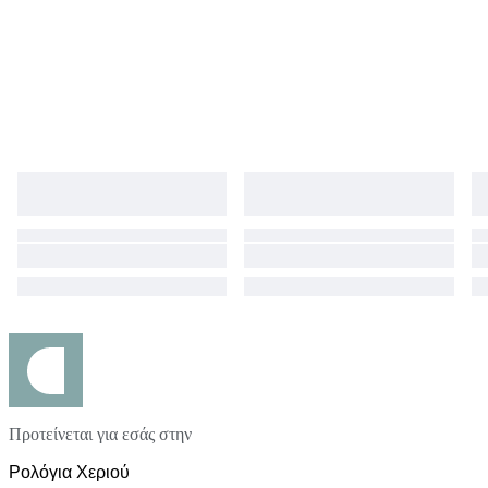
within Japan, consumption tax will be added to the winning bid amount.
Expedited shipping & insured worldwide, (DHL,EMS)
Προτείνεται για εσάς στην
Ρολόγια Χεριού