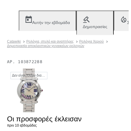
Αυτήν την εβδομάδα
Σ
Δημοπρασίες
Catawiki
Ρολόγια, στυλό και αναπτήρες
Ρολόγια Χεριού
Δημοπρασία αποκλειστικών γυναικείων ρολογιών
ΑΡ.
103872288
Δεν είναι πλέον διαθέσιμο
Οι προσφορές έκλεισαν
πριν 10 εβδομάδες