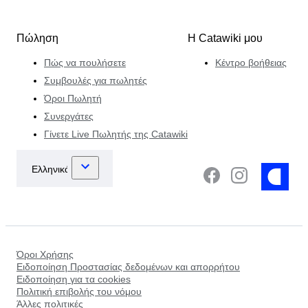
Πώληση
Η Catawiki μου
Πώς να πουλήσετε
Κέντρο βοήθειας
Συμβουλές για πωλητές
Όροι Πωλητή
Συνεργάτες
Γίνετε Live Πωλητής της Catawiki
Όροι Χρήσης
Ειδοποίηση Προστασίας δεδομένων και απορρήτου
Ειδοποίηση για τα cookies
Πολιτική επιβολής του νόμου
Άλλες πολιτικές