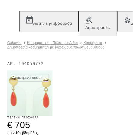
Αυτήν την εβδομάδα
Σ
Δημοπρασίες
Catawiki
Κοσμήματα και Πολύτιμοι Λίθοι
Κοσμήματα
Δημοπρασία κοσμημάτων με έγχρωμους πολύτιμους λίθους
ΑΡ.
104059772
Αντικείμενα που πωλήθηκαν
ΤΕΛΙΚΉ ΠΡΟΣΦΟΡΆ
€ 705
πριν 10 εβδομάδες