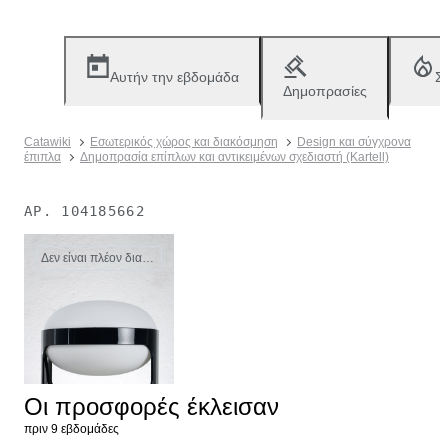
Αυτήν την εβδομάδα
Σ
Δημοπρασίες
Catawiki
Εσωτερικός χώρος και διακόσμηση
Design και σύγχρονα
έπιπλα
Δημοπρασία επίπλων και αντικειμένων σχεδιαστή (Kartell)
ΑΡ.
104185662
Δεν είναι πλέον διαθέσιμο
Οι προσφορές έκλεισαν
πριν 9 εβδομάδες