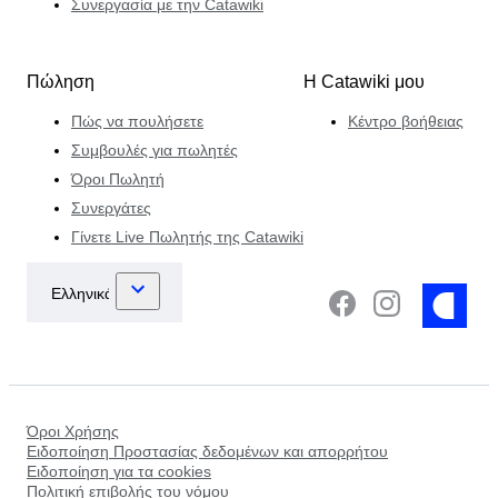
Συνεργασία με την Catawiki
Πώληση
Η Catawiki μου
Πώς να πουλήσετε
Κέντρο βοήθειας
Συμβουλές για πωλητές
Όροι Πωλητή
Συνεργάτες
Γίνετε Live Πωλητής της Catawiki
Όροι Χρήσης
Ειδοποίηση Προστασίας δεδομένων και απορρήτου
Ειδοποίηση για τα cookies
Πολιτική επιβολής του νόμου