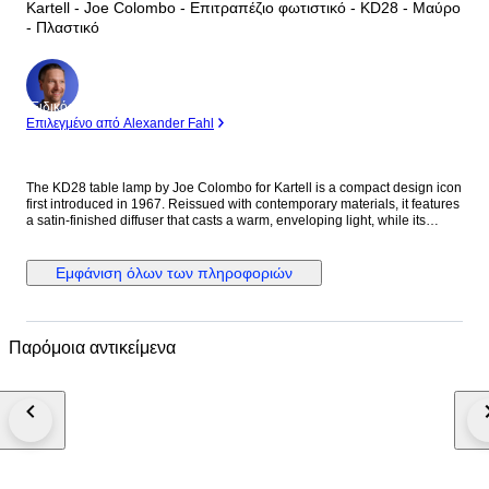
Kartell - Joe Colombo - Επιτραπέζιο φωτιστικό - KD28 - Μαύρο
- Πλαστικό
Ειδικός
Επιλεγμένο από Alexander Fahl
The KD28 table lamp by Joe Colombo for Kartell is a compact design icon
first introduced in 1967. Reissued with contemporary materials, it features
a satin-finished diffuser that casts a warm, enveloping light, while its
recycled PMMA structure reflects a balance between innovation and
sustainability. KD28 embodies Colombo’s vision of functional, forward-
thinking design adapted to modern living. Pack of 1 E14 5W light bulb
Εμφάνιση όλων των πληροφοριών
included. The lamp is brand new, directly supplied by Kartell. It comes
with all its tags, documents and plastic envelopes and box. Combined
shipment with other Kartell lots from this auction is offered. We pack with
great care, inside another box with extra protection. We can provide an
Παρόμοια αντικείμενα
invoice for business customers. - AoC.design -