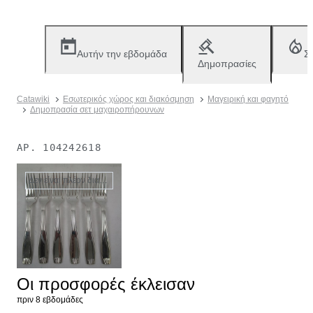
Αυτήν την εβδομάδα
Σ
Δημοπρασίες
Catawiki
Εσωτερικός χώρος και διακόσμηση
Μαγειρική και φαγητό
Δημοπρασία σετ μαχαιροπήρουνων
ΑΡ.
104242618
Δεν είναι πλέον διαθέσιμο
Οι προσφορές έκλεισαν
πριν 8 εβδομάδες