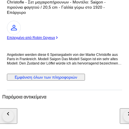
Christofle - Σετ μαχαιροπήρουνων - Μοντέλο: Saigon -
πιρούνια φαγητού / 20,5 cm - Γαλλία γύρω στο 1920 -
Επάργυρο
Ειδικός
Επιλεγμένο από Robin Goyeux
Angeboten werden diese 6 Speisegabeln von der Marke Christofle aus
Paris in Frankreich. Modell Saigon Das Modell Saigon ist ein sehr altes
Modell. Den Zustand der Löffel würde ich als hervorragend bezeichnen.
Der Allgemeinzustand wird aber auch durch die Bilder gut ersichtlich.
Bitte schauen sie sich daher die Bilder an. Maße: Speisegabel Länge ca.
20,5 cm Gewicht ca. 77 g
Εμφάνιση όλων των πληροφοριών
Παρόμοια αντικείμενα