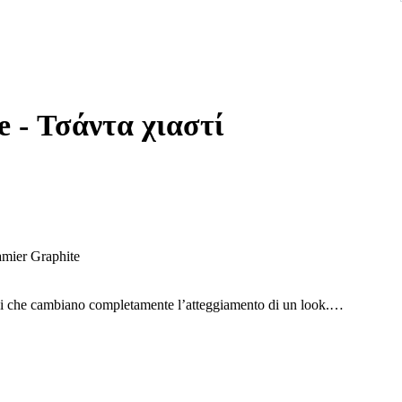
ne - Τσάντα χιαστί
amier Graphite
zi che cambiano completamente l’atteggiamento di un look.
it semplice in qualcosa di studiato.
 Monogram, la rende perfetta anche su look maschili o genderless.
presenza forte.