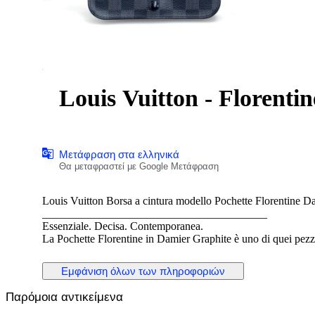
Louis Vuitton - Florenti
Μετάφραση στα ελληνικά
Θα μεταφραστεί με Google Μετάφραση
Louis Vuitton Borsa a cintura modello Pochette Florentine D
________________________________________
Essenziale. Decisa. Contemporanea.
La Pochette Florentine in Damier Graphite è uno di quei pez
Minimal nella forma, potente nel carattere.
Indossata in vita diventa un dettaglio moda sofisticato.
Εμφάνιση όλων των πληροφοριών
Portata leggermente laterale, sotto un blazer, trasforma un outf
Il Damier Graphite, più urbano e moderno rispetto al classico
Παρόμοια αντικείμενα
Un accessorio intelligente: compatto, funzionale, ma con una 
________________________________________