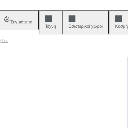
Στιγμιότυπα
Τέχνη
Εσωτερικοί χώροι
Κοσμή
ξόδου