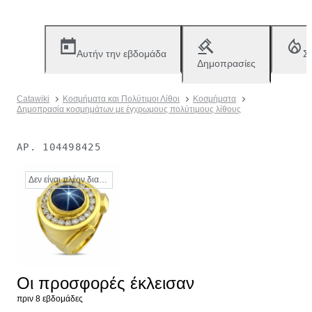
Αυτήν την εβδομάδα
Σ
Δημοπρασίες
Catawiki
Κοσμήματα και Πολύτιμοι Λίθοι
Κοσμήματα
Δημοπρασία κοσμημάτων με έγχρωμους πολύτιμους λίθους
ΑΡ.
104498425
Δεν είναι πλέον διαθέσιμο
Οι προσφορές έκλεισαν
πριν 8 εβδομάδες