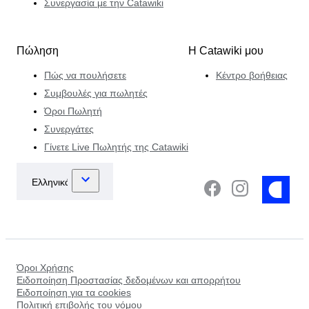
Συνεργασία με την Catawiki
Πώληση
Η Catawiki μου
Πώς να πουλήσετε
Κέντρο βοήθειας
Συμβουλές για πωλητές
Όροι Πωλητή
Συνεργάτες
Γίνετε Live Πωλητής της Catawiki
Όροι Χρήσης
Ειδοποίηση Προστασίας δεδομένων και απορρήτου
Ειδοποίηση για τα cookies
Πολιτική επιβολής του νόμου