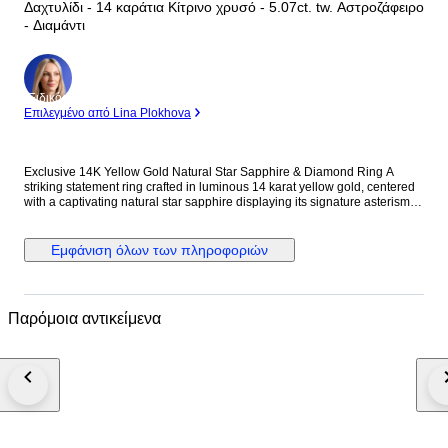
Δαχτυλίδι - 14 καράτια Κίτρινο χρυσό - 5.07ct. tw. Αστροζάφειρο
- Διαμάντι
Ειδικός
Επιλεγμένο από Lina Plokhova
Exclusive 14K Yellow Gold Natural Star Sapphire & Diamond Ring A
striking statement ring crafted in luminous 14 karat yellow gold, centered
with a captivating natural star sapphire displaying its signature asterism
across a richly saturated oval surface. The gemstone is framed by a
brilliant halo of round diamonds, enhancing its celestial presence while
adding refined contrast and light. A bold yet elegant piece with impressive
Εμφάνιση όλων των πληροφοριών
weight and presence on the hand. Metal: 14K Yellow Gold Stones:
Diamonds & Star Sapphire - Diamonds Carat Weight: 0.57 Carats, 19
stones - Star Sapphire: 9.5 mm x 7.5 mm, Approx. 4.5 carats Weight: 14
Grams Size: US 9.25 / EU 59 Condition: Excellent Shipping: Shipped by
Παρόμοια αντικείμενα
DHL Express Worldwide, Estimated 2-3 Business Day Transit Time.