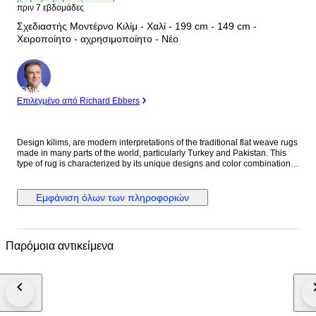
πριν 7 εβδομάδες
Σχεδιαστής Μοντέρνο Κιλίμ - Χαλί - 199 cm - 149 cm -
Χειροποίητο - αχρησιμοποίητο - Νέο
Ειδικός
Επιλεγμένο από Richard Ebbers
Design kilims, are modern interpretations of the traditional flat weave rugs
made in many parts of the world, particularly Turkey and Pakistan. This
type of rug is characterized by its unique designs and color combinations
that enhance the space in which it is placed and create a stylish
atmosphere. A design kilim can come in many different sizes and shapes,
from small living room rugs to large room rugs. They go well with modern,
Εμφάνιση όλων των πληροφοριών
Scandinavian, bohemian or even industrial-inspired living styles. With
their flat weaving technique, design kilims are also ideal for high traffic
areas and are easy to clean. The charm of design kilims also lies in the
fact that they are hand-woven and created by talented artisans. These
Παρόμοια αντικείμενα
rugs embody a piece of craftsmanship and tradition combined with
contemporary design. They are more than just rugs - they tell stories and
bring rooms to life. In addition, design kilims are often made of high-
quality materials such as wool, cotton or even silk, which gives them a
pleasant quality and durability. Due to their special weaving technique,
they are also extremely durable and can remain in perfect condition for
many years. In summary, design kilims are a great way to add that certain