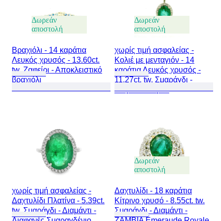
Δωρεάν
Δωρεάν
αποστολή
αποστολή
Βραχιόλι - 14 καράτια
χωρίς τιμή ασφαλείας -
Λευκός χρυσός - 13.60ct.
Κολιέ με μενταγιόν - 14
tw. Ζαφείρι - Αποκλειστικό
καράτια Λευκός χρυσός -
βραχιόλι
11.27ct. tw. Σμαράγδι -
Διαμάντι - Οβάλ
Δωρεάν
αποστολή
χωρίς τιμή ασφαλείας -
Δαχτυλίδι - 18 καράτια
Δαχτυλίδι Πλατίνα - 5.39ct.
Κίτρινο χρυσό - 8.55ct. tw.
tw. Σμαράγδι - Διαμάντι -
Σμαράγδι - Διαμάντι -
Διαφανές Σμαραγδένιο
ZAMBIA Émeraude Royale