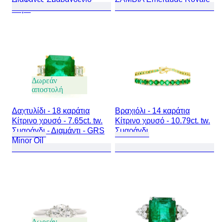
Αύρα
Δωρεάν
αποστολή
Δαχτυλίδι - 18 καράτια
Βραχιόλι - 14 καράτια
Κίτρινο χρυσό - 7.65ct. tw.
Κίτρινο χρυσό - 10.79ct. tw.
Σμαράγδι - Διαμάντι - GRS
Σμαράγδι
Minor Oil
Δωρεάν