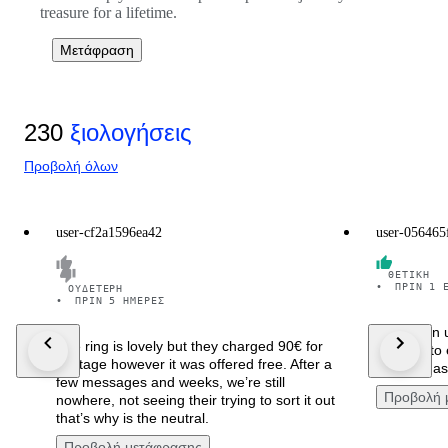
treasure for a lifetime.
Μετάφραση
230
ξιολογήσεις
Προβολή όλων
user-cf2a1596ea42
user-056465
ΘΕΤΙΚΉ
•
ΠΡΙΝ 1 
ΟΥΔΈΤΕΡΗ
•
ΠΡΙΝ 5 ΗΜΈΡΕΣ
Arrivato in 
The ring is lovely but they charged 90€ for
ben rifinito
postage however it was offered free. After a
Sono rimas
few messages and weeks, we’re still
Προβολή 
nowhere, not seeing their trying to sort it out
that’s why is the neutral.
Προβολή μετάφρασης