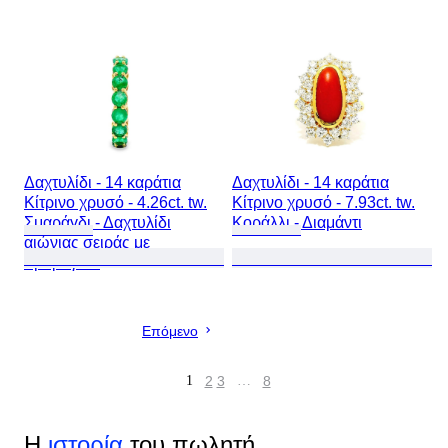
Δαχτυλίδι - 14 καράτια
Δαχτυλίδι - 14 καράτια
Κίτρινο χρυσό - 4.26ct. tw.
Κίτρινο χρυσό - 7.93ct. tw.
Σμαράγδι - Δαχτυλίδι
Κοράλλι - Διαμάντι
αιώνιας σειράς με
σμαράγδια
Επόμενο
1
2
3
…
8
Η
ιστορία
του πωλητή