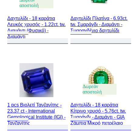
αποστολή
Δαχτυλίδι - 18 καράτια
Δαχτυλίδι Πλατίνα - 6.93ct.
Λευκός χρυσός - 1.22ct. tw.
tw. Σμαράγδι - Διαμάντι -
Διαμάντι (Φυσικό) -
Σμαραγδένιο δαχτυλίδι
Διαμάντι
Δωρεάν
αποστολή
1 pcs Βιολετί Τανζανίτης -
Δαχτυλίδι - 18 καράτια
23.37 ct - International
Κίτρινο χρυσό - 5.76ct. tw.
Gemological Institute (IGI) -
Σμαράγδι - Διαμάντι - GIA
Τανζανίτης
Ζάμπια Μικρό πετρέλαιο