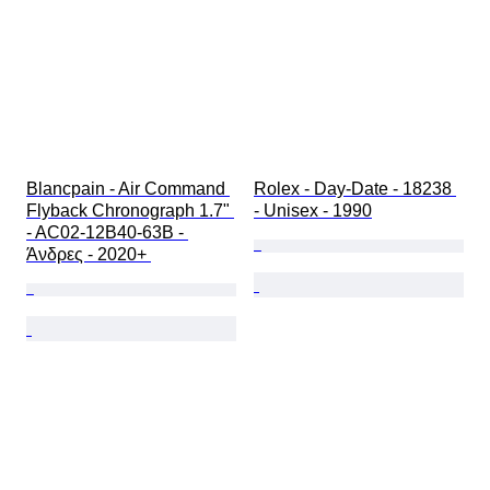
Blancpain - Air Command 
Rolex - Day-Date - 18238 
Flyback Chronograph 1.7" 
- Unisex - 1990
- AC02-12B40-63B - 
Άνδρες - 2020+ 