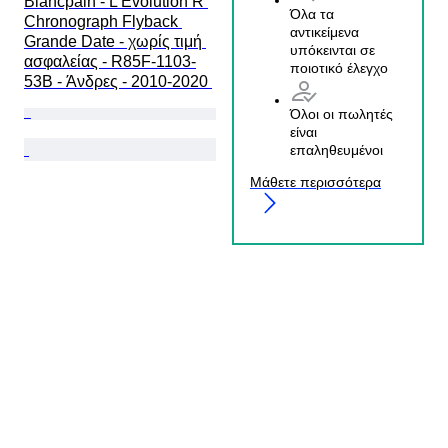
Blancpain - L Evolution R 
Όλα τα
Chronograph Flyback 
αντικείμενα
Grande Date - χωρίς τιμή 
υπόκεινται σε
ασφαλείας - R85F-1103-
ποιοτικό έλεγχο
53B - Άνδρες - 2010-2020 
Όλοι οι πωλητές
είναι
επαληθευμένοι
Μάθετε περισσότερα