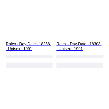
Rolex - Day-Date - 18238 
Rolex - Day-Date - 18308 
- Unisex - 1991
- Unisex - 1991