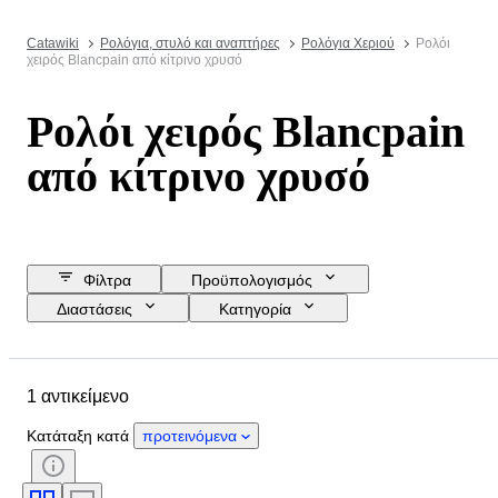
Catawiki
Ρολόγια, στυλό και αναπτήρες
Ρολόγια Χεριού
Ρολόι
χειρός Blancpain από κίτρινο χρυσό
Ρολόι χειρός Blancpain
από κίτρινο χρυσό
Φίλτρα
Προϋπολογισμός
Διαστάσεις
Κατηγορία
Τιμή επιφύλαξης
Ημερομηνία λήξης
Τοποθεσία
Μάρκα
1 αντικείμενο
Αντικείμενο
Υλικό
Φύλο
Κατάσταση
Περίοδος
Κατάταξη κατά
προτεινόμενα
Κίνηση ρολογιού
Διάμετρος θήκης
Λουράκι ρολογιού - υλικό