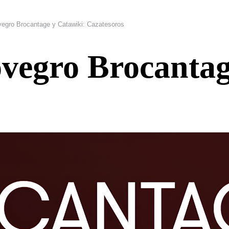
egro Brocantage y Catawiki: Cazatesoros
vegro Brocantag