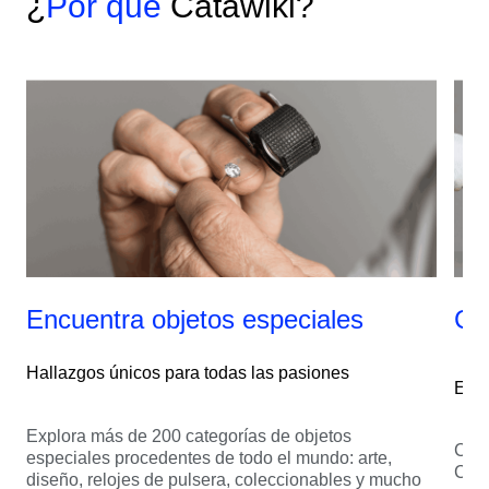
¿
Por qué
Catawiki?
Encuentra objetos especiales
Cr
Hallazgos únicos para todas las pasiones
Empi
Explora más de 200 categorías de objetos
Crea
especiales procedentes de todo el mundo: arte,
Cata
diseño, relojes de pulsera, coleccionables y mucho