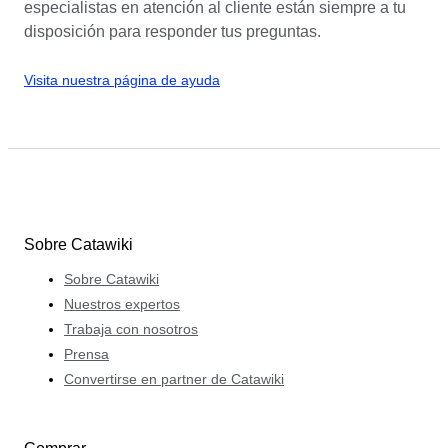
especialistas en atención al cliente están siempre a tu
Más información
envío específicos, puedes
comunicarte con el
disposición para responder tus preguntas.
vendedor
directamente.
Visita nuestra página de ayuda
Más información
Sobre Catawiki
Sobre Catawiki
Nuestros expertos
Trabaja con nosotros
Prensa
Convertirse en partner de Catawiki