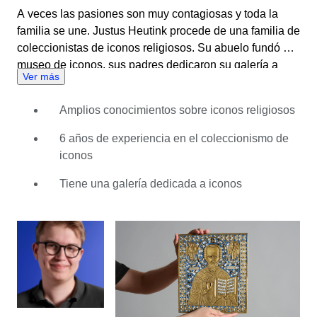
A veces las pasiones son muy contagiosas y toda la
familia se une. Justus Heutink procede de una familia de
coleccionistas de iconos religiosos. Su abuelo fundó un
museo de iconos, sus padres dedicaron su galería a
Ver más
obras de arte antiguas de madera y también decoraron
las paredes de casa con ellas. Siendo así, a los 12 años
Amplios conocimientos sobre iconos religiosos
Justus decidió que tenía que empezar su propia
colección. Comenzó vendiendo pequeños iconos de
6 años de experiencia en el coleccionismo de
viaje, pero pronto pasó al siguiente nivel abriendo su
iconos
propia galería. La diversión está en todas las formas
diferentes en las que es posible interpretar los objetos.
Tiene una galería dedicada a iconos
Para empezar, son símbolos religiosos que muestran
escenas significativas para muchos espectadores. Son
también objetos antiguos históricos, cada uno con su
propia historia y con sus imperfecciones. Algunos
pueden tener marcas de quemaduras de haber estado
junto a candiles o velas de iglesia, mientras que otros
pueden tener marcas de agua de largos viajes por mar,