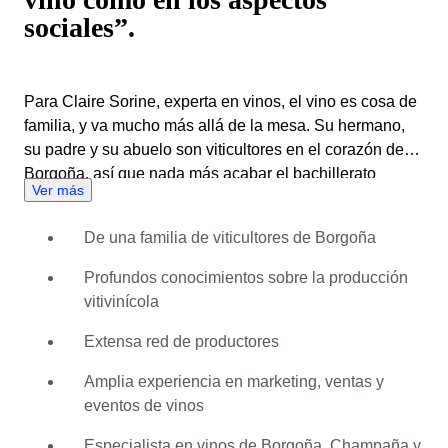
sociales”.
Para Claire Sorine, experta en vinos, el vino es cosa de
familia, y va mucho más allá de la mesa. Su hermano,
su padre y su abuelo son viticultores en el corazón de
Borgoña, así que nada más acabar el bachillerato
Ver más
empezó a estudiar sobre vino, enología y viticultura para
ampliar sus conocimientos y desarrollar la pasión que
De una familia de viticultores de Borgoña
había heredado. Constantemente aprendiendo sobre su
pasión, ha trabajado en siete bodegas diferentes desde
Profundos conocimientos sobre la producción
los 18 años, de modo que ha adquirido conocimientos
vitivinícola
sobre todo lo relacionado con el mundo del vino y se ha
especializado en los vinos de Borgoña, Champaña y el
Extensa red de productores
valle del Ródano. Los mayores expertos mantienen la
Amplia experiencia en marketing, ventas y
humildad, por lo que Claire en realidad no se
eventos de vinos
identificaría como tal; hay demasiados vinos en el
mundo, y afirma que es imposible saberlo todo, conocer
Especialista en vinos de Borgoña, Champaña y