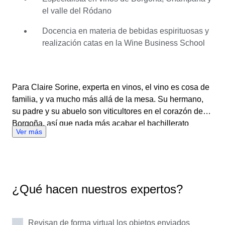
todas las denominaciones y todas las añadas. En
el valle del Ródano
Catawiki, Claire disfruta profundizando en su saber y
descubriendo nuevas joyas. Con sus amplios
Docencia en materia de bebidas espirituosas y
conocimientos, que van desde la producción hasta el
realización catas en la Wine Business School
marketing, pasando por las ventas y los eventos, su
objetivo es generar verdaderos intercambios ventajosos
tanto para compradores como vendedores. Además del
Para Claire Sorine, experta en vinos, el vino es cosa de
vino, también siente pasión por el whisky.
familia, y va mucho más allá de la mesa. Su hermano,
su padre y su abuelo son viticultores en el corazón de
Borgoña, así que nada más acabar el bachillerato
Ver más
empezó a estudiar sobre vino, enología y viticultura para
ampliar sus conocimientos y desarrollar la pasión que
había heredado. Constantemente aprendiendo sobre su
pasión, ha trabajado en siete bodegas diferentes desde
los 18 años, de modo que ha adquirido conocimientos
¿Qué hacen nuestros expertos?
sobre todo lo relacionado con el mundo del vino y se ha
especializado en los vinos de Borgoña, Champaña y el
valle del Ródano. Los mayores expertos mantienen la
Revisan de forma virtual los objetos enviados