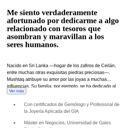
Me siento verdaderamente
afortunado por dedicarme a algo
relacionado con tesoros que
asombran y maravillan a los
seres humanos.
Nacido en Sri Lanka —hogar de los zafiros de Ceilán,
entre muchas otras exquisitas piedras preciosas—,
Mushtaq atribuye su amor por las joyas a muchas
influencias. Su familia, por ejemplo, se ha dedicado al
Ver más
comercio de gemas y joyas durante varias
generaciones. Cuando era niño, su abuelo le contaba
Con certificados de Gemólogo y Profesional de
historias sobre piedras preciosas y sus energías. Esas
la Joyería Aplicada del GIA
historias le inculcaron un profundo aprecio por la
impresionante belleza de las gemas, el proceso de su
Máster en Negocios, Universidad de Gales
creación y la conexión de sus energías. Mushtaq trabajó