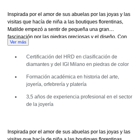
Inspirada por el amor de sus abuelas por las joyas y las
visitas que hacía de niña a las boutiques florentinas,
Matilde empezó a sentir de pequeña una gran
fascinación por las piedras preciosas y el diseño. Con
Ver más
tres años y medio de experiencia profesional, combina
su formación académica en historia del arte, joyería,
Certificación del HRD en clasificación de
orfebrería y platería con certificaciones de los
diamantes y del IGI Milano en piedras de color
correspondientes sectores, como en clasificación de
diamantes del HRD y en piedras de color del IGI Milano.
Formación académica en historia del arte,
Su trabajo se encuentra motivado por la curiosidad y la
joyería, orfebrería y platería
precisión, de modo que aborda cada artículo como una
“detective de la belleza”, y evalúa minuciosamente el
3,5 años de experiencia profesional en el sector
saber hacer artesanal, la procedencia y la calidad de las
de la joyería
piedras preciosas. Valora el ambiente dinámico e
internacional de Catawiki y disfruta evaluando tanto
diseños contemporáneos como técnicas de engaste
Inspirada por el amor de sus abuelas por las joyas y las
innovadoras. Al haber encontrado ya piezas
visitas que hacía de niña a las boutiques florentinas,