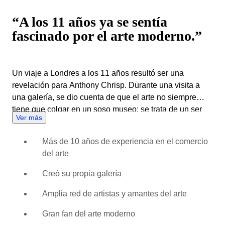
“A los 11 años ya se sentía
fascinado por el arte moderno.”
Un viaje a Londres a los 11 años resultó ser una
revelación para Anthony Chrisp. Durante una visita a
una galería, se dio cuenta de que el arte no siempre
tiene que colgar en un soso museo; se trata de un ser
Ver más
vivo que es creado por personas apasionadas y con
talento. A partir de entonces se quedó enganchado al
Más de 10 años de experiencia en el comercio
arte moderno. Nunca tuvo mucho éxito a la hora de
del arte
crear arte él mismo, por lo que eligió estudiar diseño,
algo que le permitió desarrollar productos que
Creó su propia galería
estuvieron, sin duda, influenciados por el arte moderno.
Después de sus estudios, Anthony comenzó a trabajar
Amplia red de artistas y amantes del arte
en una galería y abrió la suya propia al poco tiempo.
Gran fan del arte moderno
Con los años, ha construido una sólida red de artistas,