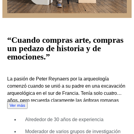
“Cuando compras arte, compras
un pedazo de historia y de
emociones.”
La pasión de Peter Reynaers por la arqueología
comenzó cuando se unió a su padre en una excavación
arqueológica en el sur de Francia. Tenía solo cuatro
años, pero recuerda claramente las ánforas romanas
Ver más
que sacaron del agua. Unos años más tarde, lo unico
que quería era tener un libro sobre Tutankamón,
Alrededor de 30 años de experiencia
ignorando los cómics que otros niños de su edad
preferían. Este fue el comienzo de una pasión que ha
Moderador de varios grupos de investigación