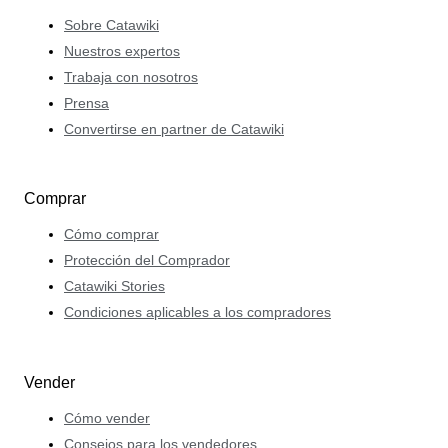
permite colaborar con los vendedores y trabajar juntos
Sobre Catawiki
para crear subastas interesantes y de alta calidad.
Nuestros expertos
Trabaja con nosotros
Prensa
Convertirse en partner de Catawiki
Comprar
Cómo comprar
Protección del Comprador
Catawiki Stories
Condiciones aplicables a los compradores
Vender
Cómo vender
Consejos para los vendedores