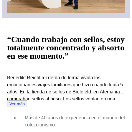
“Cuando trabajo con sellos, estoy
totalmente concentrado y absorto
en ese momento.”
Benedikt Reichl recuerda de forma vívida los
emocionantes viajes familiares que hizo cuando tenía 5
años. En la tienda de sellos de Bielefeld, en Alemania,
compraban sellos al peso. Los sellos venían en una
Ver más
gran bolsa, que clasificaban en casa. Esto encendió el
espíritu coleccionista de Benedikt, así que comenzó a
Más de 40 años de experiencia en el mundo del
coleccionar sellos europeos. Pero su verdadera pasión
coleccionismo
se reveló cuando viajó por Indonesia. Le encantó la