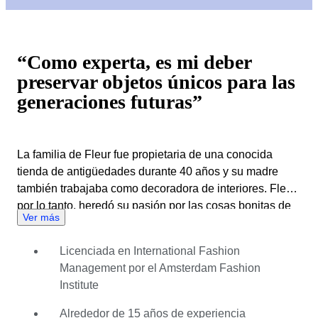
“Como experta, es mi deber
preservar objetos únicos para las
generaciones futuras”
La familia de Fleur fue propietaria de una conocida
tienda de antigüedades durante 40 años y su madre
también trabajaba como decoradora de interiores. Fleur,
por lo tanto, heredó su pasión por las cosas bonitas de
Ver más
su familia y, en su caso, también un gran amor por la
moda. Fleur es coleccionista de bisutería, un
Licenciada en International Fashion
complemento esencial en la moda. Está enamorada de
Management por el Amsterdam Fashion
la historia de la moda y tiene un amplio conocimiento
Institute
del mercado actual. Con su visión joven como influencer
social y emprendedora, Fleur está más que
Alrededor de 15 años de experiencia