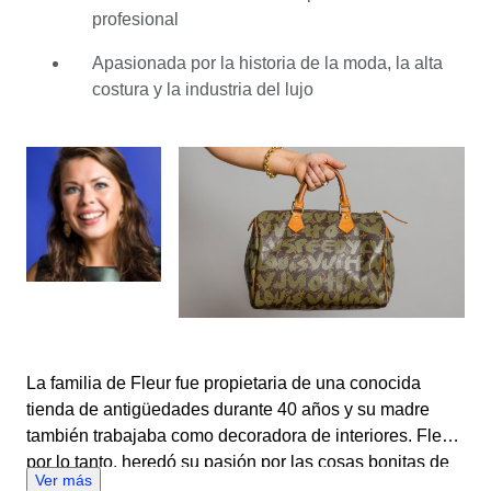
acostumbrada a trabajar en un entorno online. Ahora,
profesional
como experta en moda en Catawiki, Fleur siente que las
subastas online en Catawiki son muy estimulantes, ya
Apasionada por la historia de la moda, la alta
que se encuentra con artículos que puede que nunca
costura y la industria del lujo
vea en persona. Fleur se considera a sí misma no solo
como una experta centrada en el aspecto económico,
sino como una experta cuya responsabilidad es
mantener vivos objetos únicos e históricos. Concluye
diciendo: "Creo que, como experta, tengo el deber de
preservar objetos únicos para las generaciones
venideras".
La familia de Fleur fue propietaria de una conocida
tienda de antigüedades durante 40 años y su madre
también trabajaba como decoradora de interiores. Fleur,
por lo tanto, heredó su pasión por las cosas bonitas de
Ver más
su familia y, en su caso, también un gran amor por la