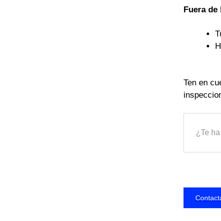
Fuera de
T
H
Ten en cue
inspeccio
¿Te ha 
Contact