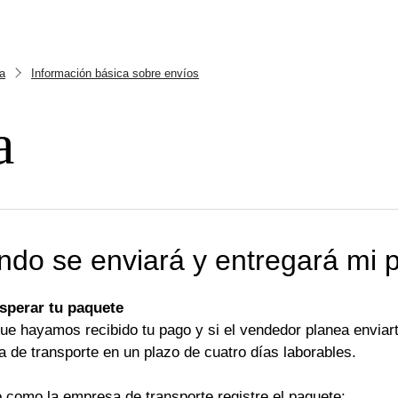
a
Información básica sobre envíos
a
ndo se enviará y entregará mi 
sperar tu paquete
e hayamos recibido tu pago y si el vendedor planea enviart
 de transporte en un plazo de cuatro días laborables.
o como la empresa de transporte registre el paquete: