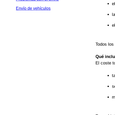
e
Envío de vehículos
l
e
Todos los 
Qué inclu
El coste t
t
s
m