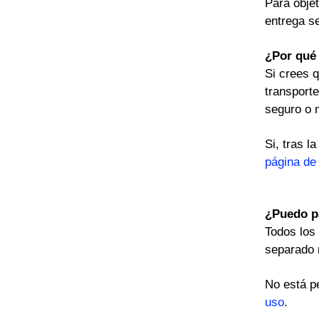
Para objet
entrega s
¿Por qué 
Si crees 
transporte
seguro o 
Si, tras 
página de
¿Puedo pa
Todos los
separado 
No está p
uso
.