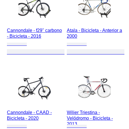
Cannondale - f29" carbono
Atala - Bicicleta - Anterior a
- Bicicleta - 2016
2000
Cannondale - CAAD -
Wilier Triestina -
Bicicleta - 2020
Velódromo - Bicicleta -
2013