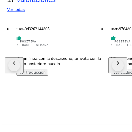
Ver todas
user-9d3262144805
user-9764d
POSITIVA
POSITIVA
•
HACE 1 SEMANA
•
HACE 1 
Bici in linea con la descrizione, arrivata con la
Ottimo vend
ruota posteriore bucata.
appassionat
Ver traducción
Ver tradu