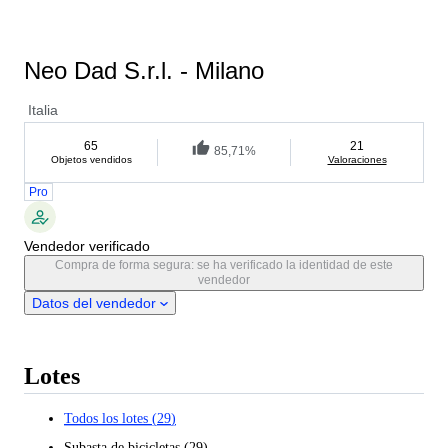
Neo Dad S.r.l. - Milano
Italia
65
21
85,71%
Objetos vendidos
Valoraciones
Pro
Vendedor verificado
Compra de forma segura: se ha verificado la identidad de este
vendedor
Datos del vendedor
Lotes
Todos los lotes
(
29
)
Subasta de bicicletas
(
29
)