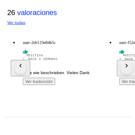
26
valoraciones
Ver todas
user-2eb133e84b5c
user-f52
POSITIVA
POSIT
•
HACE 2 SEMANAS
•
HACE
Alles wie beschrieben. Vielen Dank
beautifu
Ver traducción
Ver tr