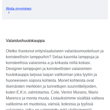
Aloita myyminen
Valaistushuutokauppa
Oletko ihastunut erityislaatuiseen valaistusmuotoiluun ja
koristeellisiin lamppuihin? Selaa kauniita lamppuja ja
koristeellisia valaisimia a ja kirkasta niillä kotiasi.
Designer-lamppujen ja koristeellisten valaisimien
huutokauppa tarjoaa laajan valikoiman joka tyyliin ja
huoneeseen sopivia kohteita. Monet kohteista ovat
itsenäisten merkkien ja tunnettujen suunnittelijoiden,
kuten E.K:n, valmistamia. Cole, Venini Murano, Mario
Marenco ja monta muuta. Listauksiimme sisältää valtava
valikoima eri muotoisia, värisiä, kokoisia ja tyylisiä
valaisimia, jotka on valmistettu mitä ylellisimmistä