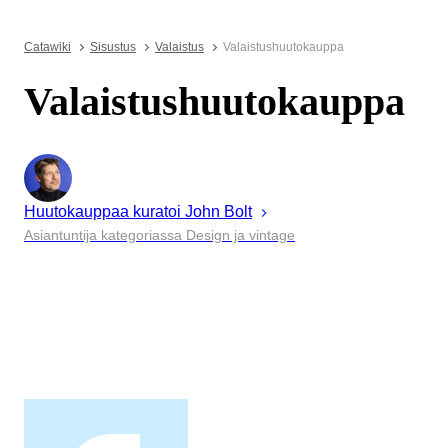
Catawiki
Sisustus
Valaistus
Valaistushuutokauppa
Valaistushuutokauppa
Huutokauppaa kuratoi
John
Bolt
Asiantuntija kategoriassa Design ja vintage