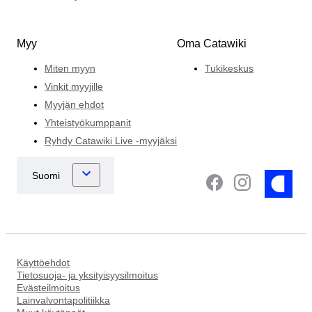
Myy
Oma Catawiki
Miten myyn
Tukikeskus
Vinkit myyjille
Myyjän ehdot
Yhteistyökumppanit
Ryhdy Catawiki Live -myyjäksi
Käyttöehdot
Tietosuoja- ja yksityisyysilmoitus
Evästeilmoitus
Lainvalvontapolitiikka