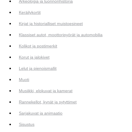
Arkeologia ja luonnonhistoria
Keräilykortit
Kirjat ja historialliset muistoesineet
Klassiset autot, moottoripyörät ja automobilia
Kolikot ja postimerkit
Korut ja jalokivet
Lelut ja pienoismallit
Muoti
Musiikki, elokuvat ja kamerat
Rannekellot, kynät ja sytyttimet
Sarjakuvat ja animaatio
Sisustus