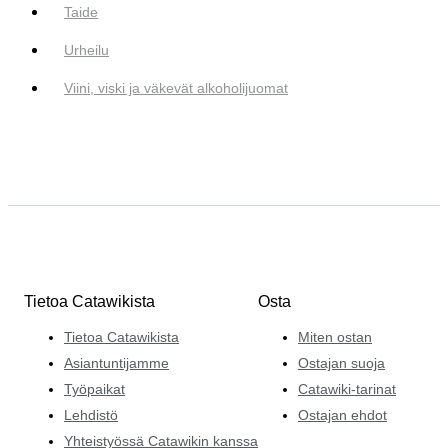
Taide
Urheilu
Viini, viski ja väkevät alkoholijuomat
Tietoa Catawikista
Osta
Tietoa Catawikista
Miten ostan
Asiantuntijamme
Ostajan suoja
Työpaikat
Catawiki-tarinat
Lehdistö
Ostajan ehdot
Yhteistyössä Catawikin kanssa