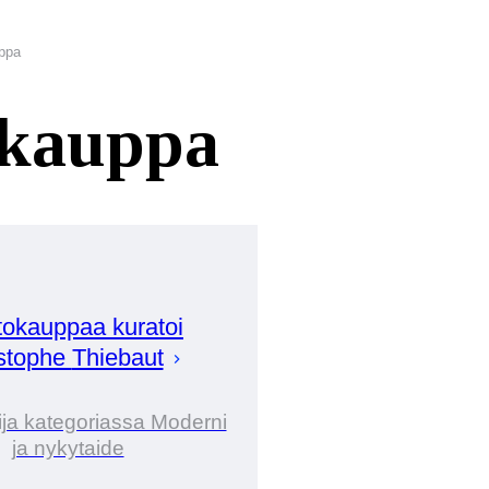
ppa
okauppa
okauppaa kuratoi
stophe
Thiebaut
ija kategoriassa Moderni
ja nykytaide