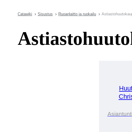
Catawiki
Sisustus
Ruoanlaitto ja ruokailu
Astiastohuutokau
Astiastohuut
Huut
Chri
Asiantunt