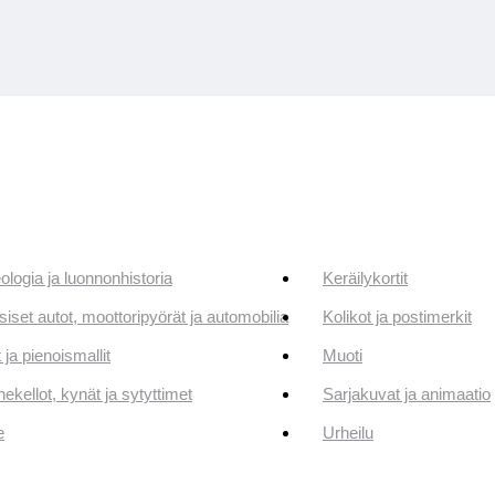
ologia ja luonnonhistoria
Keräilykortit
siset autot, moottoripyörät ja automobilia
Kolikot ja postimerkit
 ja pienoismallit
Muoti
ekellot, kynät ja sytyttimet
Sarjakuvat ja animaatio
e
Urheilu