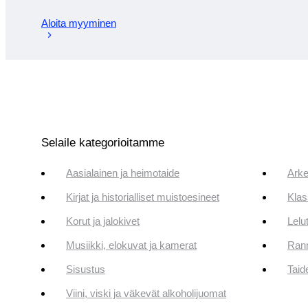
Aloita myyminen
Selaile kategorioitamme
Aasialainen ja heimotaide
Arke
Kirjat ja historialliset muistoesineet
Klas
Korut ja jalokivet
Lelut
Musiikki, elokuvat ja kamerat
Rann
Sisustus
Taid
Viini, viski ja väkevät alkoholijuomat