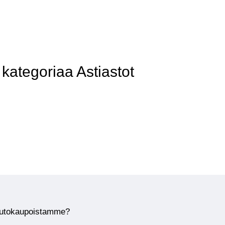
ategoriaa Astiastot
huutokaupoistamme?