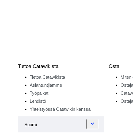
Tietoa Catawikista
Osta
Tietoa Catawikista
Miten 
Asiantuntijamme
Ostaja
Työpaikat
Catawi
Lehdistö
Ostaja
Yhteistyössä Catawikin kanssa