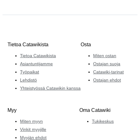
Tietoa Catawikista
Osta
Tietoa Catawikista
Miten ostan
Asiantuntijamme
Ostajan suoja
Työpaikat
Catawiki-tarinat
Lehdistö
Ostajan ehdot
Yhteistyössä Catawikin kanssa
Myy
Oma Catawiki
Miten myyn
Tukikeskus
Vinkit myyjille
Myyjän ehdot