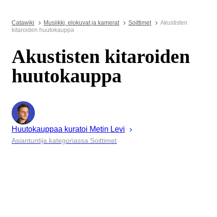
Catawiki
Musiikki, elokuvat ja kamerat
Soittimet
Akustisten
kitaroiden huutokauppa
Akustisten kitaroiden
huutokauppa
Huutokauppaa kuratoi
Metin
Levi
Asiantuntija kategoriassa Soittimet