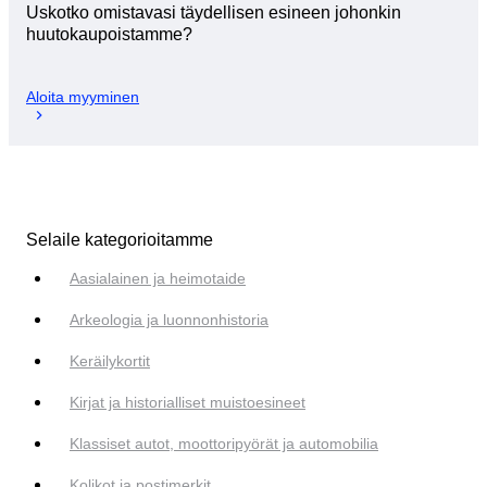
Uskotko omistavasi täydellisen esineen johonkin
huutokaupoistamme?
Aloita myyminen
Selaile kategorioitamme
Aasialainen ja heimotaide
Arkeologia ja luonnonhistoria
Keräilykortit
Kirjat ja historialliset muistoesineet
Klassiset autot, moottoripyörät ja automobilia
Kolikot ja postimerkit