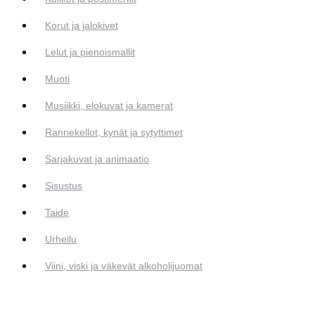
Korut ja jalokivet
Lelut ja pienoismallit
Muoti
Musiikki, elokuvat ja kamerat
Rannekellot, kynät ja sytyttimet
Sarjakuvat ja animaatio
Sisustus
Taide
Urheilu
Viini, viski ja väkevät alkoholijuomat