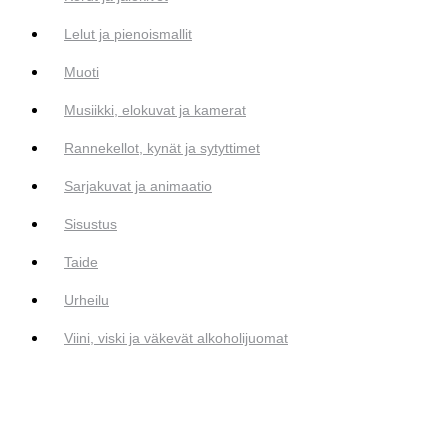
Lelut ja pienoismallit
Muoti
Musiikki, elokuvat ja kamerat
Rannekellot, kynät ja sytyttimet
Sarjakuvat ja animaatio
Sisustus
Taide
Urheilu
Viini, viski ja väkevät alkoholijuomat