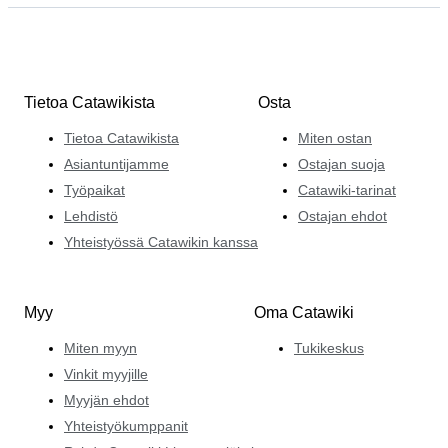
Tietoa Catawikista
Osta
Tietoa Catawikista
Miten ostan
Asiantuntijamme
Ostajan suoja
Työpaikat
Catawiki-tarinat
Lehdistö
Ostajan ehdot
Yhteistyössä Catawikin kanssa
Myy
Oma Catawiki
Miten myyn
Tukikeskus
Vinkit myyjille
Myyjän ehdot
Yhteistyökumppanit