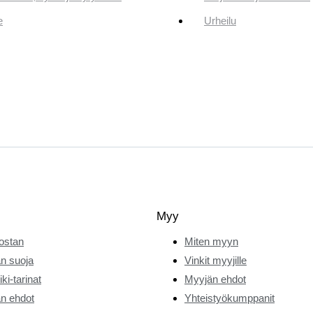
e
Urheilu
Myy
ostan
Miten myyn
n suoja
Vinkit myyjille
ki-tarinat
Myyjän ehdot
n ehdot
Yhteistyökumppanit