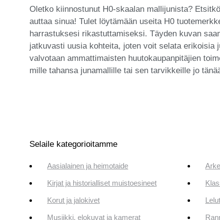
Oletko kiinnostunut H0-skaalan mallijunista? Etsitk
auttaa sinua! Tulet löytämään useita H0 tuotemerkke
harrastuksesi rikastuttamiseksi. Täyden kuvan saa
jatkuvasti uusia kohteita, joten voit selata erikois
valvotaan ammattimaisten huutokaupanpitäjien toim
mille tahansa junamallille tai sen tarvikkeille jo tänä
Selaile kategorioitamme
Aasialainen ja heimotaide
Arke
Kirjat ja historialliset muistoesineet
Klas
Korut ja jalokivet
Lelut
Musiikki, elokuvat ja kamerat
Rann