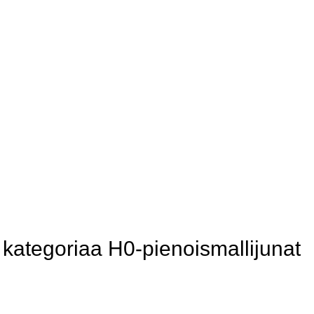
ategoriaa H0-pienoismallijunat