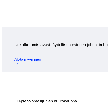
Uskotko omistavasi täydellisen esineen johonkin 
Aloita myyminen
H0-pienoismallijunien huutokauppa