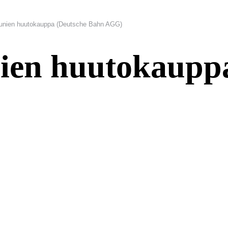
junien huutokauppa (Deutsche Bahn AGG)
nien huutokaupp