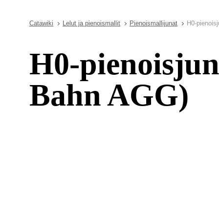
Catawiki
Lelut ja pienoismallit
Pienoismallijunat
H0-pienois
H0-pienoisju
Bahn AGG)