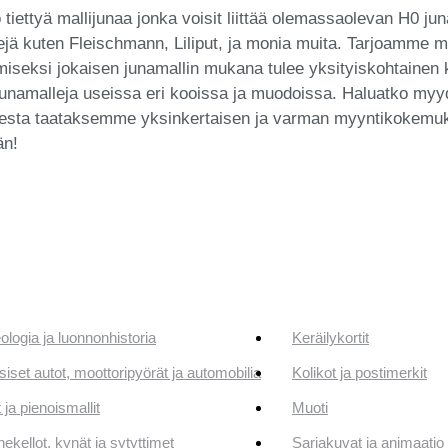
ö tiettyä mallijunaa jonka voisit liittää olemassaolevan H0 
jä kuten Fleischmann, Liliput, ja monia muita. Tarjoamme my
miseksi jokaisen junamallin mukana tulee yksityiskohtaine
ia junamalleja useissa eri kooissa ja muodoissa. Haluatko my
esta taataksemme yksinkertaisen ja varman myyntikokemukse
än!
ologia ja luonnonhistoria
Keräilykortit
siset autot, moottoripyörät ja automobilia
Kolikot ja postimerkit
 ja pienoismallit
Muoti
ekellot, kynät ja sytyttimet
Sarjakuvat ja animaatio