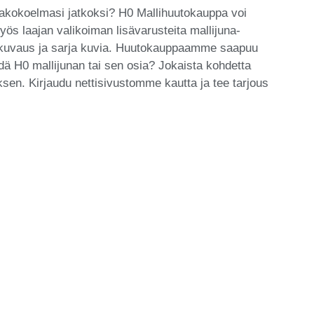
junakokoelmasi jatkoksi? H0 Mallihuutokauppa voi
ös laajan valikoiman lisävarusteita mallijuna-
n kuvaus ja sarja kuvia. Huutokauppaamme saapuu
ydä H0 mallijunan tai sen osia? Jokaista kohdetta
n. Kirjaudu nettisivustomme kautta ja tee tarjous