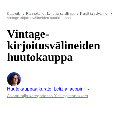
Catawiki
Rannekellot, kynät ja sytyttimet
Kynät ja sytyttimet
Vintage-kirjoitusvälineiden huutokauppa
Vintage-
kirjoitusvälineiden
huutokauppa
Huutokauppaa kuratoi
Letizia
Iacopini
Asiantuntija kategoriassa Ylellisyystarvikkeet