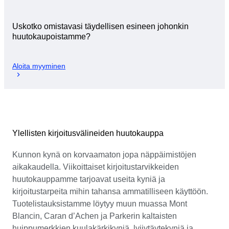
Uskotko omistavasi täydellisen esineen johonkin
huutokaupoistamme?
Aloita myyminen
Ylellisten kirjoitusvälineiden huutokauppa
Kunnon kynä on korvaamaton jopa näppäimistöjen
aikakaudella. Viikoittaiset kirjoitustarvikkeiden
huutokauppamme tarjoavat useita kyniä ja
kirjoitustarpeita mihin tahansa ammatilliseen käyttöön.
Tuotelistauksistamme löytyy muun muassa Mont
Blancin, Caran d’Achen ja Parkerin kaltaisten
huippumerkkien kuulakärkikyniä, lyijytäytekyniä ja