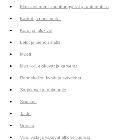
Klassiset autot, moottoripyörät ja automobilia
Kolikot ja postimerkit
Korut ja jalokivet
Lelut ja pienoismallit
Muoti
Musiikki, elokuvat ja kamerat
Rannekellot, kynät ja sytyttimet
Sarjakuvat ja animaatio
Sisustus
Taide
Urheilu
Viini, viski ja väkevät alkoholijuomat