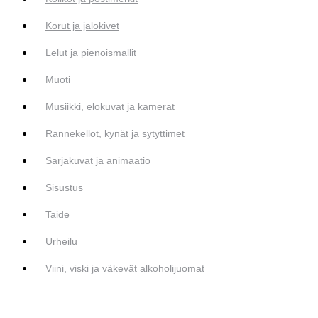
Korut ja jalokivet
Lelut ja pienoismallit
Muoti
Musiikki, elokuvat ja kamerat
Rannekellot, kynät ja sytyttimet
Sarjakuvat ja animaatio
Sisustus
Taide
Urheilu
Viini, viski ja väkevät alkoholijuomat