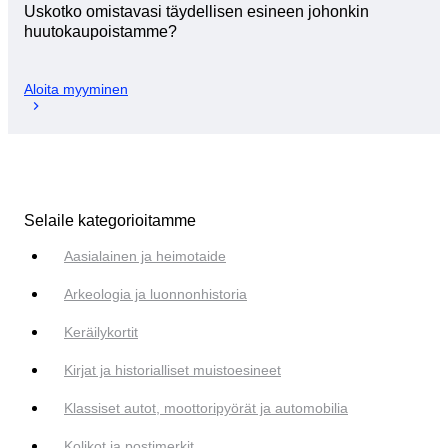
Uskotko omistavasi täydellisen esineen johonkin
huutokaupoistamme?
Aloita myyminen
Selaile kategorioitamme
Aasialainen ja heimotaide
Arkeologia ja luonnonhistoria
Keräilykortit
Kirjat ja historialliset muistoesineet
Klassiset autot, moottoripyörät ja automobilia
Kolikot ja postimerkit