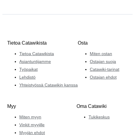
Tietoa Catawikista
Osta
Tietoa Catawikista
Miten ostan
Asiantuntijamme
Ostajan suoja
Työpaikat
Catawiki-tarinat
Lehdistö
Ostajan ehdot
Yhteistyössä Catawikin kanssa
Myy
Oma Catawiki
Miten myyn
Tukikeskus
Vinkit myyjille
Myyjän ehdot