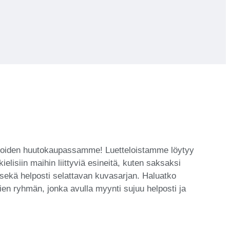
kolikoiden huutokaupassamme! Luetteloistamme löytyy
lisiin maihin liittyviä esineitä, kuten saksaksi
 sekä helposti selattavan kuvasarjan. Haluatko
ien ryhmän, jonka avulla myynti sujuu helposti ja