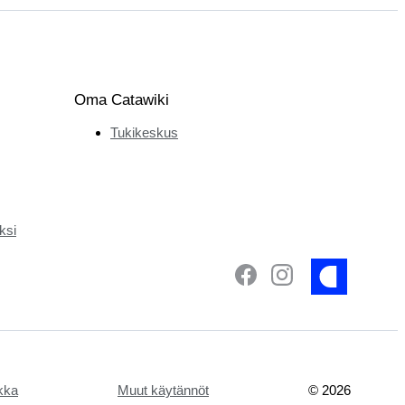
Oma Catawiki
Tukikeskus
ksi
ikka
Muut käytännöt
©
2026