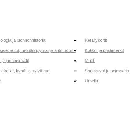
ologia ja luonnonhistoria
Keräilykortit
siset autot, moottoripyörät ja automobilia
Kolikot ja postimerkit
 ja pienoismallit
Muoti
ekellot, kynät ja sytyttimet
Sarjakuvat ja animaatio
e
Urheilu