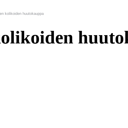
en kolikoiden huutokauppa
kolikoiden huut