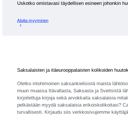
Uskotko omistavasi täydellisen esineen johonkin 
Aloita myyminen
Saksalaisten ja itäeurooppalaisten kolikoiden huut
Oletko intohimoinen saksankielisistä maista lähtöis
muun muassa Itävallasta, Saksasta ja Sveitsistä läht
kirjoitettuja kirjoja sekä arvokkaita saksalaisia m
pelkästään myydä saksalaisia erikoiskolikoitasi? Ca
turvallisesti. Kirjaudu siis verkkosivujemme käyttäjäk