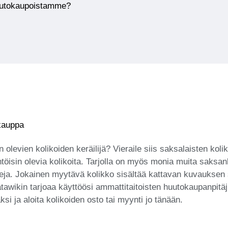
huutokaupoistamme?
okauppa
in olevien kolikoiden keräilijä? Vieraile siis saksalaisten 
öisin olevia kolikoita. Tarjolla on myös monia muita saksankie
italeja. Jokainen myytävä kolikko sisältää kattavan kuvauksen
tawikin tarjoaa käyttöösi ammattitaitoisten huutokaupanpitäj
si ja aloita kolikoiden osto tai myynti jo tänään.