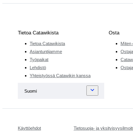
Tietoa Catawikista
Osta
Tietoa Catawikista
Miten 
Asiantuntijamme
Ostaja
Työpaikat
Catawi
Lehdistö
Ostaja
Yhteistyössä Catawikin kanssa
Käyttöehdot
Tietosuoja- ja yksityisyysilmoi