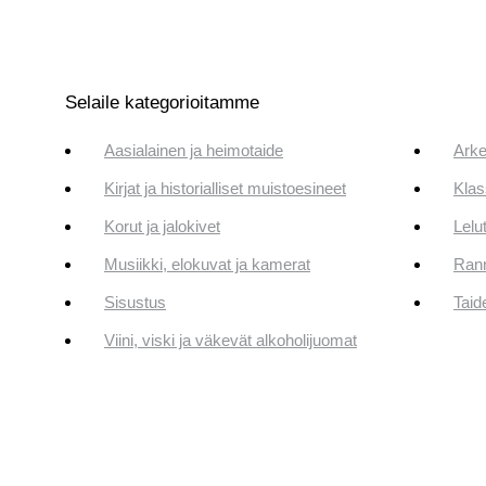
Selaile kategorioitamme
Aasialainen ja heimotaide
Arke
Kirjat ja historialliset muistoesineet
Klas
Korut ja jalokivet
Lelut
Musiikki, elokuvat ja kamerat
Rann
Sisustus
Taid
Viini, viski ja väkevät alkoholijuomat