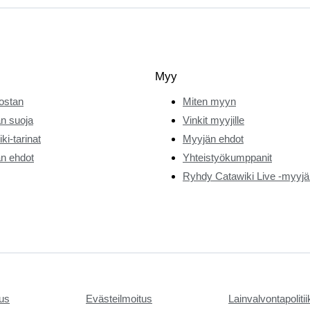
Myy
ostan
Miten myyn
n suoja
Vinkit myyjille
ki-tarinat
Myyjän ehdot
n ehdot
Yhteistyökumppanit
Ryhdy Catawiki Live -myyjä
tus
Evästeilmoitus
Lainvalvontapoliti