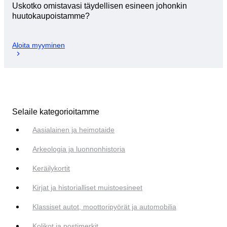
Uskotko omistavasi täydellisen esineen johonkin
huutokaupoistamme?
Aloita myyminen
Selaile kategorioitamme
Aasialainen ja heimotaide
Arkeologia ja luonnonhistoria
Keräilykortit
Kirjat ja historialliset muistoesineet
Klassiset autot, moottoripyörät ja automobilia
Kolikot ja postimerkit