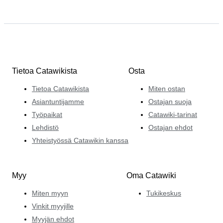
Tietoa Catawikista
Osta
Tietoa Catawikista
Miten ostan
Asiantuntijamme
Ostajan suoja
Työpaikat
Catawiki-tarinat
Lehdistö
Ostajan ehdot
Yhteistyössä Catawikin kanssa
Myy
Oma Catawiki
Miten myyn
Tukikeskus
Vinkit myyjille
Myyjän ehdot