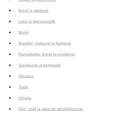
Korut ja jalokivet
Lelut ja pienoismallit
Muoti
Musiikki, elokuvat ja kamerat
Rannekellot, kynät ja sytyttimet
Sarjakuvat ja animaatio
Sisustus
Taide
Urheilu
Viini, viski ja väkevät alkoholijuomat