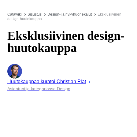
Catawiki
Sisustus
Design- ja nykyhuonekalut
Eksklusiivinen
design-huutokauppa
Eksklusiivinen design-
huutokauppa
Huutokauppaa kuratoi
Christian
Plat
Asiantuntija kategoriassa Design