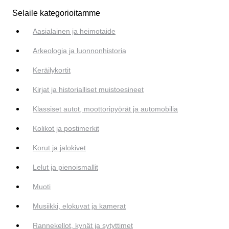
Selaile kategorioitamme
Aasialainen ja heimotaide
Arkeologia ja luonnonhistoria
Keräilykortit
Kirjat ja historialliset muistoesineet
Klassiset autot, moottoripyörät ja automobilia
Kolikot ja postimerkit
Korut ja jalokivet
Lelut ja pienoismallit
Muoti
Musiikki, elokuvat ja kamerat
Rannekellot, kynät ja sytyttimet