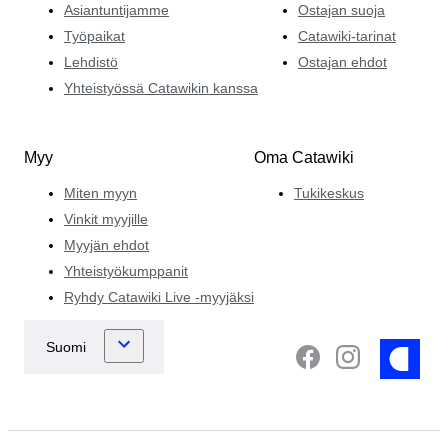
Asiantuntijamme
Ostajan suoja
Työpaikat
Catawiki-tarinat
Lehdistö
Ostajan ehdot
Yhteistyössä Catawikin kanssa
Myy
Oma Catawiki
Miten myyn
Tukikeskus
Vinkit myyjille
Myyjän ehdot
Yhteistyökumppanit
Ryhdy Catawiki Live -myyjäksi