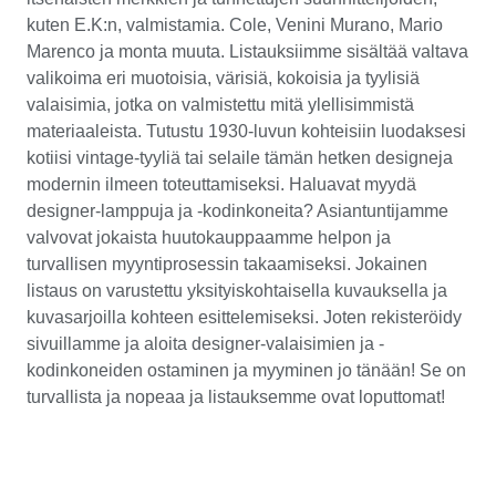
kuten E.K:n, valmistamia. Cole, Venini Murano, Mario
Marenco ja monta muuta. Listauksiimme sisältää valtava
valikoima eri muotoisia, värisiä, kokoisia ja tyylisiä
valaisimia, jotka on valmistettu mitä ylellisimmistä
materiaaleista. Tutustu 1930-luvun kohteisiin luodaksesi
kotiisi vintage-tyyliä tai selaile tämän hetken designeja
modernin ilmeen toteuttamiseksi. Haluavat myydä
designer-lamppuja ja -kodinkoneita? Asiantuntijamme
valvovat jokaista huutokauppaamme helpon ja
turvallisen myyntiprosessin takaamiseksi. Jokainen
listaus on varustettu yksityiskohtaisella kuvauksella ja
kuvasarjoilla kohteen esittelemiseksi. Joten rekisteröidy
sivuillamme ja aloita designer-valaisimien ja -
kodinkoneiden ostaminen ja myyminen jo tänään! Se on
turvallista ja nopeaa ja listauksemme ovat loputtomat!