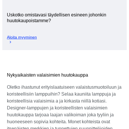
Uskotko omistavasi täydellisen esineen johonkin
huutokaupoistamme?
Aloita myyminen
Nykyaikaisten valaisimien huutokauppa
Oletko ihastunut erityislaatuiseen valaistusmuotoiluun ja
koristeellisiin lamppuihin? Selaa kauniita lamppuja ja
koristeellisia valaisimia a ja kirkasta niillä kotiasi.
Designer-lamppujen ja koristeellisten valaisimien
huutokauppa tarjoaa laajan valikoiman joka tyyliin ja
huoneeseen sopivia kohteita. Monet kohteista ovat
itsenäisten merkkien ja tunnettujen suunnittelijoiden,