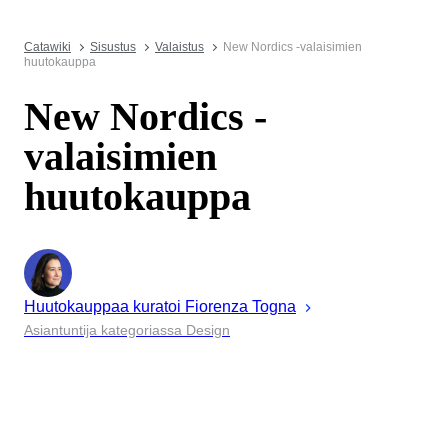
Catawiki
Sisustus
Valaistus
New Nordics -valaisimien
huutokauppa
New Nordics -
valaisimien
huutokauppa
Huutokauppaa kuratoi
Fiorenza
Togna
Asiantuntija kategoriassa Design