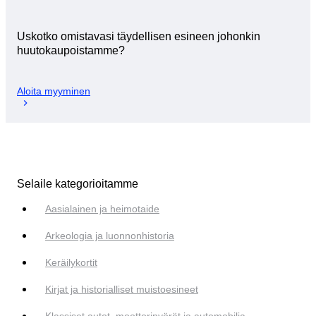
Uskotko omistavasi täydellisen esineen johonkin
huutokaupoistamme?
Aloita myyminen
Selaile kategorioitamme
Aasialainen ja heimotaide
Arkeologia ja luonnonhistoria
Keräilykortit
Kirjat ja historialliset muistoesineet
Klassiset autot, moottoripyörät ja automobilia