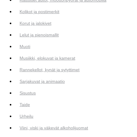
Kolikot ja postimerkit
Korut ja jalokivet
Lelut ja pienoismallit
Muoti
Musiikki, elokuvat ja kamerat
Rannekellot, kynät ja sytyttimet
Sarjakuvat ja animaatio
Sisustus
Taide
Urheilu
Viini, viski ja väkevät alkoholijuomat