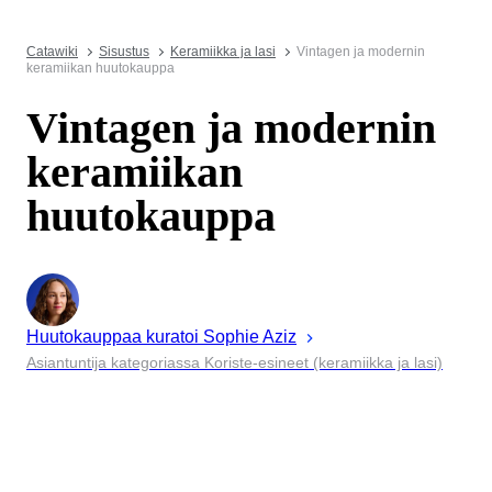
Catawiki
Sisustus
Keramiikka ja lasi
Vintagen ja modernin
keramiikan huutokauppa
Vintagen ja modernin
keramiikan
huutokauppa
Huutokauppaa kuratoi
Sophie
Aziz
Asiantuntija kategoriassa Koriste-esineet (keramiikka ja lasi)