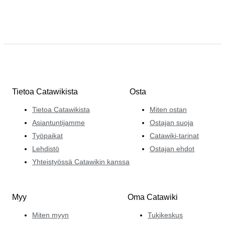
Tietoa Catawikista
Osta
Tietoa Catawikista
Miten ostan
Asiantuntijamme
Ostajan suoja
Työpaikat
Catawiki-tarinat
Lehdistö
Ostajan ehdot
Yhteistyössä Catawikin kanssa
Myy
Oma Catawiki
Miten myyn
Tukikeskus