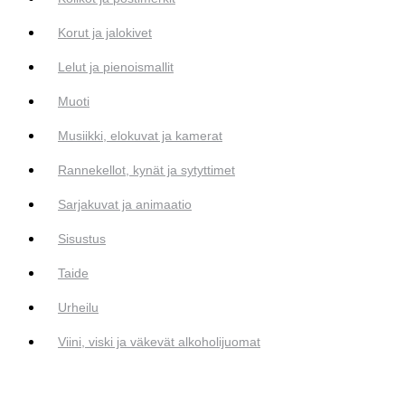
Korut ja jalokivet
Lelut ja pienoismallit
Muoti
Musiikki, elokuvat ja kamerat
Rannekellot, kynät ja sytyttimet
Sarjakuvat ja animaatio
Sisustus
Taide
Urheilu
Viini, viski ja väkevät alkoholijuomat