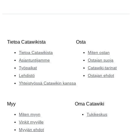
Tietoa Catawikista
Osta
Tietoa Catawikista
Miten ostan
Asiantuntijamme
Ostajan suoja
Työpaikat
Catawiki-tarinat
Lehdistö
Ostajan ehdot
Yhteistyössä Catawikin kanssa
Myy
Oma Catawiki
Miten myyn
Tukikeskus
Vinkit myyjille
Myyjän ehdot