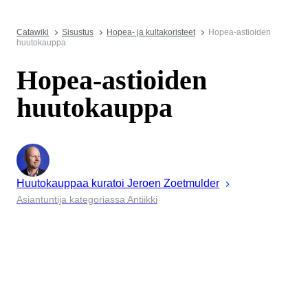
Catawiki
Sisustus
Hopea- ja kultakoristeet
Hopea-astioiden
huutokauppa
Hopea-astioiden
huutokauppa
Huutokauppaa kuratoi
Jeroen
Zoetmulder
Asiantuntija kategoriassa Antiikki