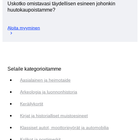
Uskotko omistavasi täydellisen esineen johonkin
huutokaupoistamme?
Aloita myyminen
Selaile kategorioitamme
Aasialainen ja heimotaide
Arkeologia ja luonnonhistoria
Keräilykortit
Kirjat ja historialliset muistoesineet
Klassiset autot, moottoripyörät ja automobilia
Kolikot ja postimerkit