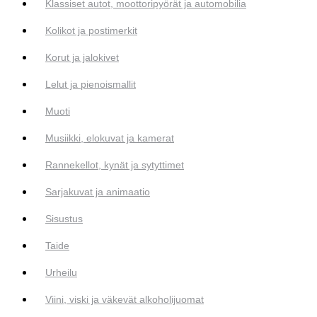
Klassiset autot, moottoripyörät ja automobilia
Kolikot ja postimerkit
Korut ja jalokivet
Lelut ja pienoismallit
Muoti
Musiikki, elokuvat ja kamerat
Rannekellot, kynät ja sytyttimet
Sarjakuvat ja animaatio
Sisustus
Taide
Urheilu
Viini, viski ja väkevät alkoholijuomat