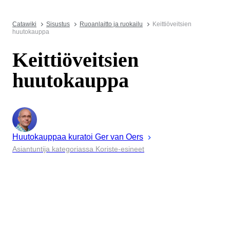
Catawiki
Sisustus
Ruoanlaitto ja ruokailu
Keittiöveitsien
huutokauppa
Keittiöveitsien
huutokauppa
Huutokauppaa kuratoi
Ger
van Oers
Asiantuntija kategoriassa Koriste-esineet