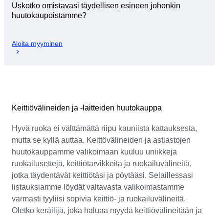
Uskotko omistavasi täydellisen esineen johonkin
huutokaupoistamme?
Aloita myyminen
Keittiövälineiden ja -laitteiden huutokauppa
Hyvä ruoka ei välttämättä riipu kauniista kattauksesta,
mutta se kyllä auttaa. Keittövälineiden ja astiastojen
huutokauppamme valikoimaan kuuluu uniikkeja
ruokailusettejä, keittiötarvikkeita ja ruokailuvälineitä,
jotka täydentävät keittiötäsi ja pöytääsi. Selaillessasi
listauksiamme löydät valtavasta valikoimastamme
varmasti tyyliisi sopivia keittiö- ja ruokailuvälineitä.
Oletko keräilijä, joka haluaa myydä keittiövälineitään ja