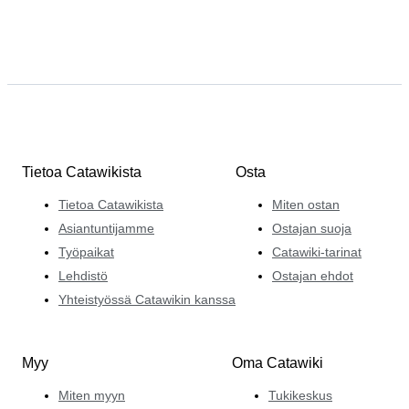
Tietoa Catawikista
Osta
Tietoa Catawikista
Miten ostan
Asiantuntijamme
Ostajan suoja
Työpaikat
Catawiki-tarinat
Lehdistö
Ostajan ehdot
Yhteistyössä Catawikin kanssa
Myy
Oma Catawiki
Miten myyn
Tukikeskus