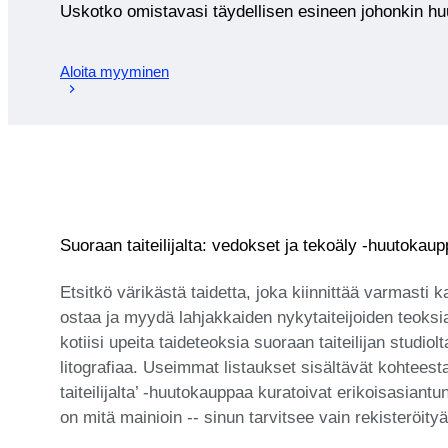
Uskotko omistavasi täydellisen esineen johonkin 
Aloita myyminen
Suoraan taiteilijalta: vedokset ja tekoäly -huutokau
Etsitkö värikästä taidetta, joka kiinnittää varmasti 
ostaa ja myydä lahjakkaiden nykytaiteijoiden teoksi
kotiisi upeita taideteoksia suoraan taiteilijan studi
litografiaa. Useimmat listaukset sisältävät kohteest
taiteilijalta’ -huutokauppaa kuratoivat erikoisasia
on mitä mainioin -- sinun tarvitsee vain rekisteröityä