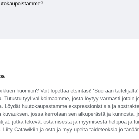
huutokaupoistamme?
ppa
kaikkien huomion? Voit lopettaa etsintäsi! ‘Suoraan taitelijal
a. Tutustu tyylivalikoimaamme, josta löytyy varmasti jotain
olta. Löydät huutokaupastamme ekspressionistisia ja abstraktej
a kuvauksen, jossa kerrotaan sen alkuperästä ja kunnosta, jo
ntuntijat, jotka tekevät ostamisesta ja myymisestä helppoa j
. Liity Catawikiin ja osta ja myy upeita taideteoksia jo tänää