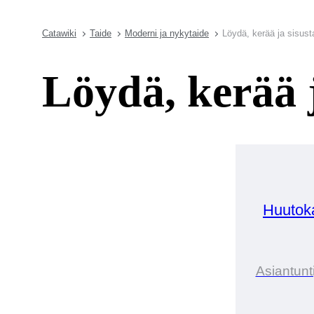
Catawiki
Taide
Moderni ja nykytaide
Löydä, kerää ja sisust
Löydä, kerää j
Huutok
Asiantunt