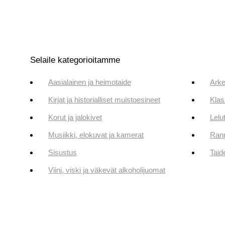
Selaile kategorioitamme
Aasialainen ja heimotaide
Arke
Kirjat ja historialliset muistoesineet
Klas
Korut ja jalokivet
Lelut
Musiikki, elokuvat ja kamerat
Rann
Sisustus
Taid
Viini, viski ja väkevät alkoholijuomat