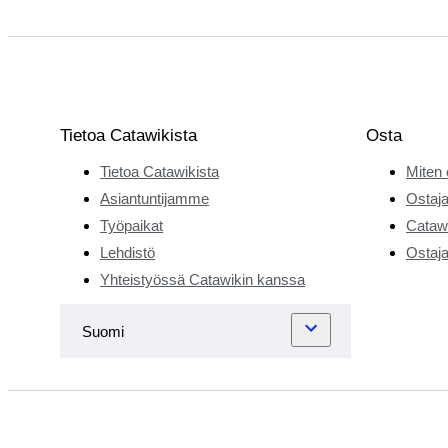
Tietoa Catawikista
Osta
Tietoa Catawikista
Miten 
Asiantuntijamme
Ostaja
Työpaikat
Catawi
Lehdistö
Ostaja
Yhteistyössä Catawikin kanssa