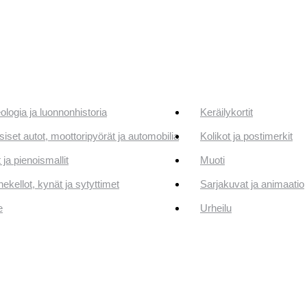
ologia ja luonnonhistoria
Keräilykortit
siset autot, moottoripyörät ja automobilia
Kolikot ja postimerkit
 ja pienoismallit
Muoti
ekellot, kynät ja sytyttimet
Sarjakuvat ja animaatio
e
Urheilu