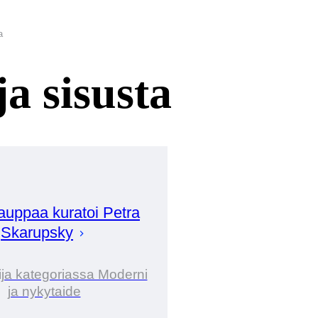
a
a sisusta
auppaa kuratoi
Petra
Skarupsky
ija kategoriassa Moderni
ja nykytaide