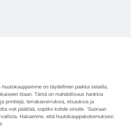
ta’ -huutokauppamme on täydellinen paikka selailla,
 jokaiseen tilaan. Tämä on mahdollisuus hankkia
a printtejä, terrakaiverruksia, etsauksia ja
tta voit päättää, sopiiko kohde sinulle. ‘Suoraan
a turvallista. Haluamme, että huutokauppakokemuksesi
n!