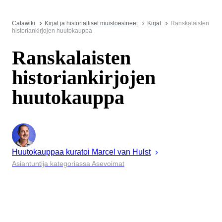
Catawiki
Kirjat ja historialliset muistoesineet
Kirjat
Ranskalaisten
historiankirjojen huutokauppa
Ranskalaisten
historiankirjojen
huutokauppa
Huutokauppaa kuratoi
Marcel
van Hulst
Asiantuntija kategoriassa Asevoimat