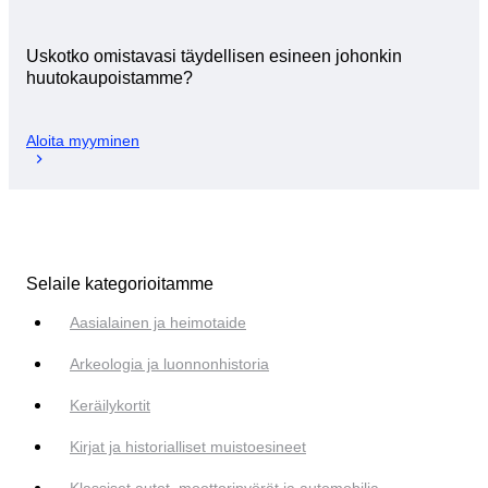
Uskotko omistavasi täydellisen esineen johonkin
huutokaupoistamme?
Aloita myyminen
Selaile kategorioitamme
Aasialainen ja heimotaide
Arkeologia ja luonnonhistoria
Keräilykortit
Kirjat ja historialliset muistoesineet
Klassiset autot, moottoripyörät ja automobilia