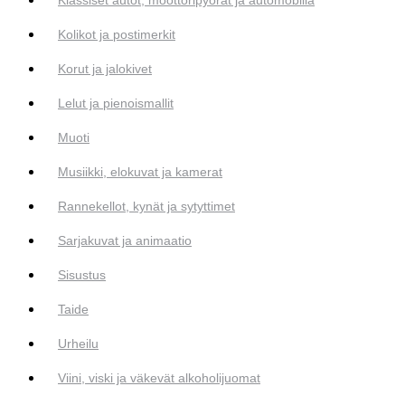
Kolikot ja postimerkit
Korut ja jalokivet
Lelut ja pienoismallit
Muoti
Musiikki, elokuvat ja kamerat
Rannekellot, kynät ja sytyttimet
Sarjakuvat ja animaatio
Sisustus
Taide
Urheilu
Viini, viski ja väkevät alkoholijuomat