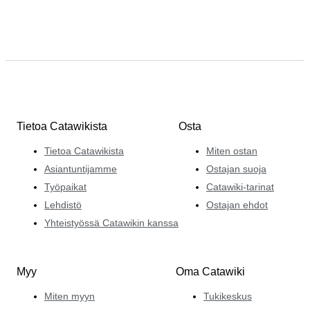
Tietoa Catawikista
Osta
Tietoa Catawikista
Miten ostan
Asiantuntijamme
Ostajan suoja
Työpaikat
Catawiki-tarinat
Lehdistö
Ostajan ehdot
Yhteistyössä Catawikin kanssa
Myy
Oma Catawiki
Miten myyn
Tukikeskus