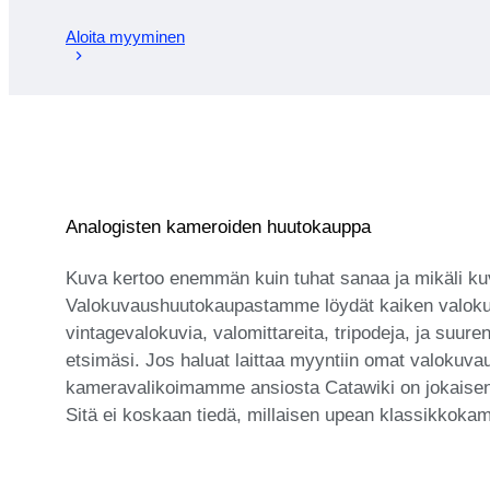
Aloita myyminen
Analogisten kameroiden huutokauppa
Kuva kertoo enemmän kuin tuhat sanaa ja mikäli kuva
Valokuvaushuutokaupastamme löydät kaiken valokuva
vintagevalokuvia, valomittareita, tripodeja, ja suure
etsimäsi. Jos haluat laittaa myyntiin omat valokuvau
kameravalikoimamme ansiosta Catawiki on jokaisen a
Sitä ei koskaan tiedä, millaisen upean klassikkokame