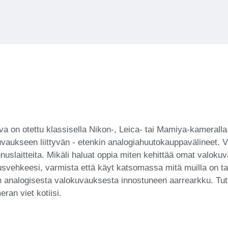
 on otettu klassisella Nikon-, Leica- tai Mamiya-kameralla,
ukseen liittyvän - etenkin analogiahuutokauppavälineet. V
nnuslaitteita. Mikäli haluat oppia miten kehittää omat valokuv
svehkeesi, varmista että käyt katsomassa mitä muilla on tarj
nalogisesta valokuvauksesta innostuneen aarrearkku. Tutust
ran viet kotiisi.