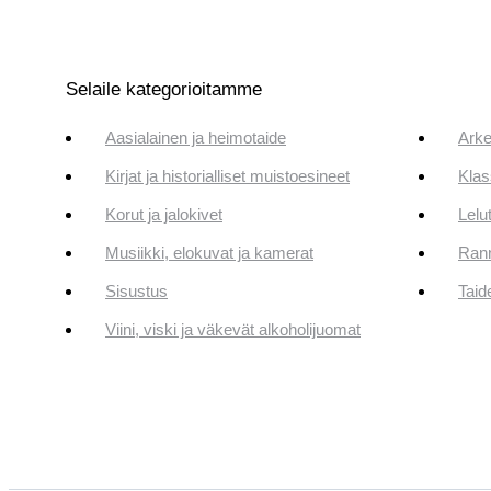
Selaile kategorioitamme
Aasialainen ja heimotaide
Arke
Kirjat ja historialliset muistoesineet
Klas
Korut ja jalokivet
Lelut
Musiikki, elokuvat ja kamerat
Rann
Sisustus
Taid
Viini, viski ja väkevät alkoholijuomat