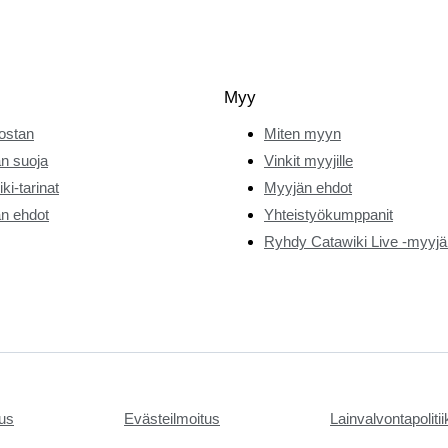
Myy
ostan
Miten myyn
n suoja
Vinkit myyjille
ki-tarinat
Myyjän ehdot
n ehdot
Yhteistyökumppanit
Ryhdy Catawiki Live -myyjä
tus
Evästeilmoitus
Lainvalvontapoliti