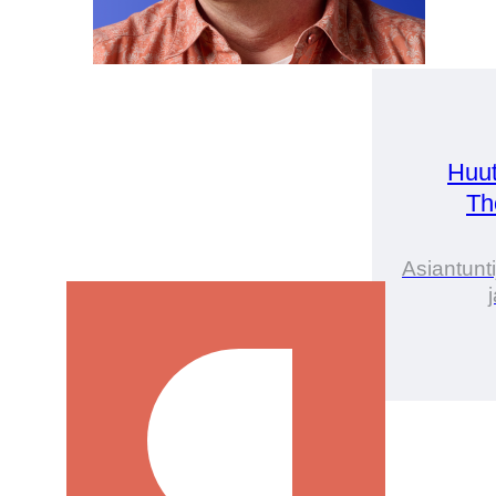
Huut
Th
Asiantunt