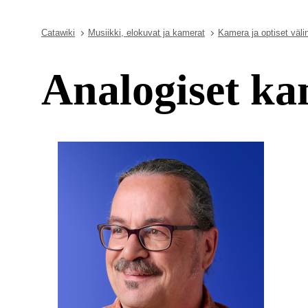
Catawiki
Musiikki, elokuvat ja kamerat
Kamera ja optiset väli
Analogiset ka