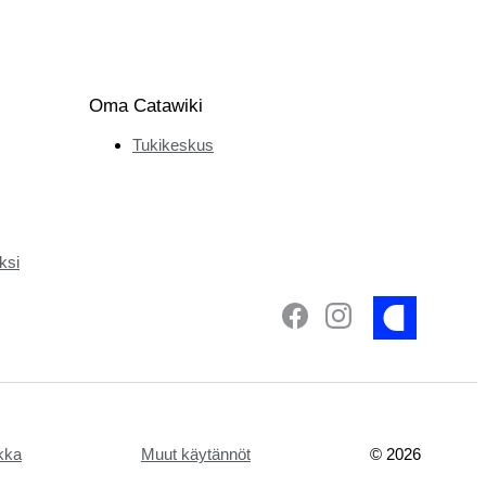
Oma Catawiki
Tukikeskus
ksi
ikka
Muut käytännöt
©
2026