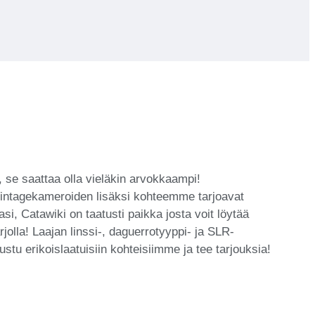
 se saattaa olla vieläkin arvokkaampi!
intagekameroiden lisäksi kohteemme tarjoavat
asi, Catawiki on taatusti paikka josta voit löytää
olla! Laajan linssi-, daguerrotyyppi- ja SLR-
u erikoislaatuisiin kohteisiimme ja tee tarjouksia!