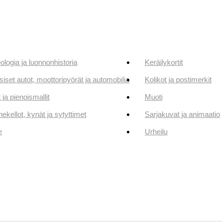
ologia ja luonnonhistoria
Keräilykortit
siset autot, moottoripyörät ja automobilia
Kolikot ja postimerkit
 ja pienoismallit
Muoti
ekellot, kynät ja sytyttimet
Sarjakuvat ja animaatio
e
Urheilu