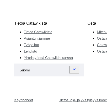
Tietoa Catawikista
Osta
Tietoa Catawikista
Miten 
Asiantuntijamme
Ostaja
Työpaikat
Catawi
Lehdistö
Ostaja
Yhteistyössä Catawikin kanssa
Käyttöehdot
Tietosuoja- ja yksityisyysilmoi