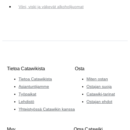
Viini, viski ja väkevät alkoholijuomat
Tietoa Catawikista
Osta
Tietoa Catawikista
Miten ostan
Asiantuntijamme
Ostajan suoja
Työpaikat
Catawiki-tarinat
Lehdistö
Ostajan ehdot
Yhteistyössä Catawikin kanssa
Myy
Oma Catawiki