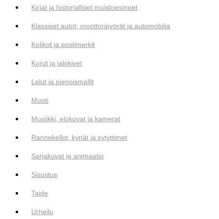
Kirjat ja historialliset muistoesineet
Klassiset autot, moottoripyörät ja automobilia
Kolikot ja postimerkit
Korut ja jalokivet
Lelut ja pienoismallit
Muoti
Musiikki, elokuvat ja kamerat
Rannekellot, kynät ja sytyttimet
Sarjakuvat ja animaatio
Sisustus
Taide
Urheilu