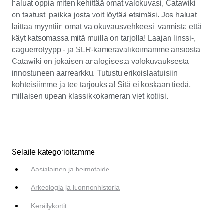
haluat oppia miten kehittää omat valokuvasi, Catawiki
on taatusti paikka josta voit löytää etsimäsi. Jos haluat
laittaa myyntiin omat valokuvausvehkeesi, varmista että
käyt katsomassa mitä muilla on tarjolla! Laajan linssi-,
daguerrotyyppi- ja SLR-kameravalikoimamme ansiosta
Catawiki on jokaisen analogisesta valokuvauksesta
innostuneen aarrearkku. Tutustu erikoislaatuisiin
kohteisiimme ja tee tarjouksia! Sitä ei koskaan tiedä,
millaisen upean klassikkokameran viet kotiisi.
Selaile kategorioitamme
Aasialainen ja heimotaide
Arkeologia ja luonnonhistoria
Keräilykortit