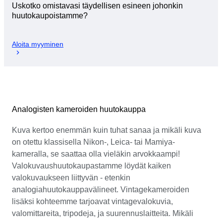
Uskotko omistavasi täydellisen esineen johonkin
huutokaupoistamme?
Aloita myyminen
Analogisten kameroiden huutokauppa
Kuva kertoo enemmän kuin tuhat sanaa ja mikäli kuva
on otettu klassisella Nikon-, Leica- tai Mamiya-
kameralla, se saattaa olla vieläkin arvokkaampi!
Valokuvaushuutokaupastamme löydät kaiken
valokuvaukseen liittyvän - etenkin
analogiahuutokauppavälineet. Vintagekameroiden
lisäksi kohteemme tarjoavat vintagevalokuvia,
valomittareita, tripodeja, ja suurennuslaitteita. Mikäli