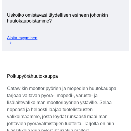
Uskotko omistavasi täydellisen esineen johonkin
huutokaupoistamme?
Aloita myyminen
Polkupyörähuutokauppa
Catawikin moottoripyörien ja mopedien huutokauppa
tarjoaa valtavan pyörä-, mopedi-, varuste- ja
lisälaitevalikoiman moottoripyörien ystäville. Selaa
nopeasti ja helposti laajaa tuotelistausten
valikoimaamme, josta löydät runsaasti maailman
johtavien pyörävalmistajien tuotteita. Tarjolla on niin
klassikkoja kuin nykyaikaisiakin malleja.