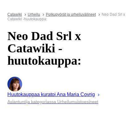
Catawiki
Urheilu
Polkupyörät ja urheiluvälineet
Neo Dad Srl x
Catawiki -huutokauppa:
Neo Dad Srl x
Catawiki -
huutokauppa:
Huutokauppaa kuratoi
Ana Maria
Covrig
Asiantuntija kategoriassa Urheilumuistoesineet