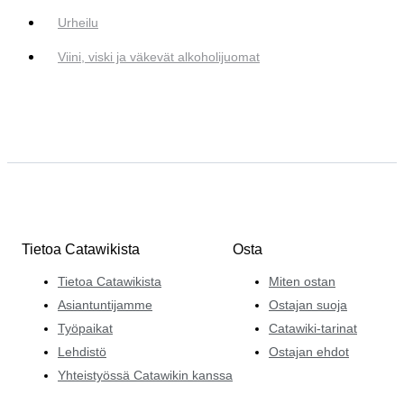
Urheilu
Viini, viski ja väkevät alkoholijuomat
Tietoa Catawikista
Osta
Tietoa Catawikista
Miten ostan
Asiantuntijamme
Ostajan suoja
Työpaikat
Catawiki-tarinat
Lehdistö
Ostajan ehdot
Yhteistyössä Catawikin kanssa