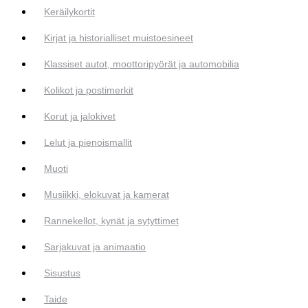
Keräilykortit
Kirjat ja historialliset muistoesineet
Klassiset autot, moottoripyörät ja automobilia
Kolikot ja postimerkit
Korut ja jalokivet
Lelut ja pienoismallit
Muoti
Musiikki, elokuvat ja kamerat
Rannekellot, kynät ja sytyttimet
Sarjakuvat ja animaatio
Sisustus
Taide