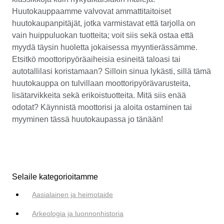
Huutokauppaamme valvovat ammattitaitoiset
huutokaupanpitäjät, jotka varmistavat että tarjolla on
vain huippuluokan tuotteita; voit siis sekä ostaa että
myydä täysin huoletta jokaisessa myyntierässämme.
Etsitkö moottoripyöräaiheisia esineitä taloasi tai
autotallilasi koristamaan? Silloin sinua lykästi, sillä tämä
huutokauppa on tulvillaan moottoripyörävarusteita,
lisätarvikkeita sekä erikoistuotteita. Mitä siis enää
odotat? Käynnistä moottorisi ja aloita ostaminen tai
myyminen tässä huutokaupassa jo tänään!
Selaile kategorioitamme
Aasialainen ja heimotaide
Arkeologia ja luonnonhistoria