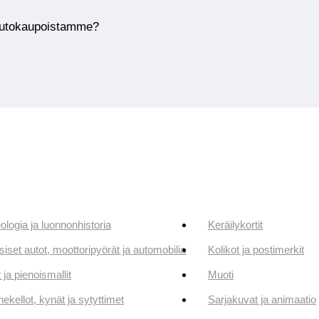
huutokaupoistamme?
ologia ja luonnonhistoria
Keräilykortit
siset autot, moottoripyörät ja automobilia
Kolikot ja postimerkit
 ja pienoismallit
Muoti
ekellot, kynät ja sytyttimet
Sarjakuvat ja animaatio