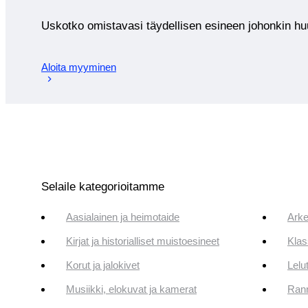
Uskotko omistavasi täydellisen esineen johonkin 
Aloita myyminen
Selaile kategorioitamme
Aasialainen ja heimotaide
Arke
Kirjat ja historialliset muistoesineet
Klas
Korut ja jalokivet
Lelut
Musiikki, elokuvat ja kamerat
Rann