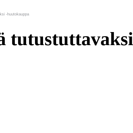
ksi -huutokauppa
tutustuttavaksi