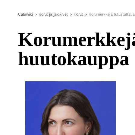
Catawiki
Korut ja jalokivet
Korut
Korumerkkejä tutustuttava
Korumerkkejä 
huutokauppa